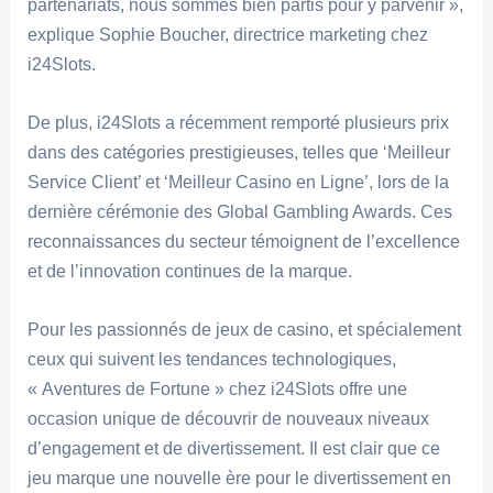
partenariats, nous sommes bien partis pour y parvenir »,
explique Sophie Boucher, directrice marketing chez
i24Slots.
De plus, i24Slots a récemment remporté plusieurs prix
dans des catégories prestigieuses, telles que ‘Meilleur
Service Client’ et ‘Meilleur Casino en Ligne’, lors de la
dernière cérémonie des Global Gambling Awards. Ces
reconnaissances du secteur témoignent de l’excellence
et de l’innovation continues de la marque.
Pour les passionnés de jeux de casino, et spécialement
ceux qui suivent les tendances technologiques,
« Aventures de Fortune » chez i24Slots offre une
occasion unique de découvrir de nouveaux niveaux
d’engagement et de divertissement. Il est clair que ce
jeu marque une nouvelle ère pour le divertissement en