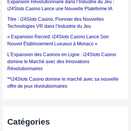
Expansion Révolutionnaire dans l’Industrie du Jeu :
i24Slots Casino Lance une Nouvelle Plateforme IA
Titre : i24Slots Casino, Pionnier des Nouvelles
Technologies VR dans l’Industrie du Jeu
« Expansion Record: i24Slots Casino Lance Son
Nouvel Établissement Luxueux à Monaco »
L’Expansion des Casinos en Ligne : i24Slots Casino
domine le Marché avec des Innovations
Révolutionnaires
**i24Slots Casino domine le marché avec sa nouvelle
offre de jeux révolutionnaires
Catégories