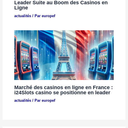
Leader Suite au Boom des Casinos en
Ligne
actualités
/ Par
europef
Marché des casinos en ligne en France :
i24Slots casino se positionne en leader
actualités
/ Par
europef