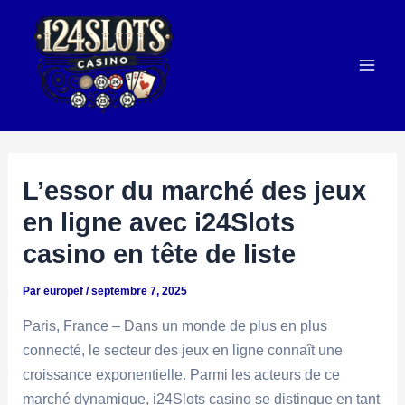
Aller
au
contenu
Mai
Men
L’essor du marché des jeux
en ligne avec i24Slots
casino en tête de liste
Par
europef
/
septembre 7, 2025
Paris, France – Dans un monde de plus en plus
connecté, le secteur des jeux en ligne connaît une
croissance exponentielle. Parmi les acteurs de ce
marché dynamique, i24Slots casino se distingue en tant