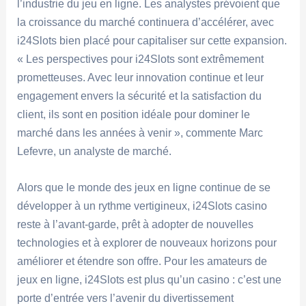
l’industrie du jeu en ligne. Les analystes prévoient que
la croissance du marché continuera d’accélérer, avec
i24Slots bien placé pour capitaliser sur cette expansion.
« Les perspectives pour i24Slots sont extrêmement
prometteuses. Avec leur innovation continue et leur
engagement envers la sécurité et la satisfaction du
client, ils sont en position idéale pour dominer le
marché dans les années à venir », commente Marc
Lefevre, un analyste de marché.
Alors que le monde des jeux en ligne continue de se
développer à un rythme vertigineux, i24Slots casino
reste à l’avant-garde, prêt à adopter de nouvelles
technologies et à explorer de nouveaux horizons pour
améliorer et étendre son offre. Pour les amateurs de
jeux en ligne, i24Slots est plus qu’un casino : c’est une
porte d’entrée vers l’avenir du divertissement