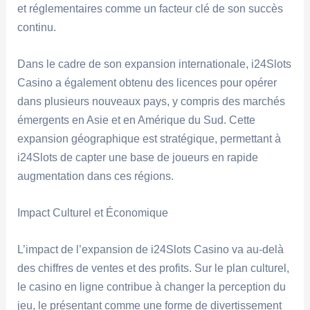
et réglementaires comme un facteur clé de son succès
continu.
Dans le cadre de son expansion internationale, i24Slots
Casino a également obtenu des licences pour opérer
dans plusieurs nouveaux pays, y compris des marchés
émergents en Asie et en Amérique du Sud. Cette
expansion géographique est stratégique, permettant à
i24Slots de capter une base de joueurs en rapide
augmentation dans ces régions.
Impact Culturel et Économique
L’impact de l’expansion de i24Slots Casino va au-delà
des chiffres de ventes et des profits. Sur le plan culturel,
le casino en ligne contribue à changer la perception du
jeu, le présentant comme une forme de divertissement