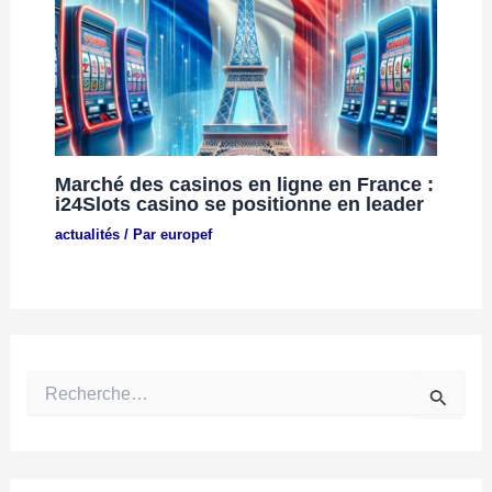
Marché des casinos en ligne en France :
i24Slots casino se positionne en leader
actualités
/ Par
europef
R
e
c
h
e
r