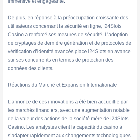
immersive et engageante.
De plus, en réponse à la préoccupation croissante des
utilisateurs concernant la sécurité en ligne, i24Slots
Casino a renforcé ses mesures de sécurité. L’adoption
de cryptages de dernière génération et de protocoles de
vérification d’identité avancés place i24Slots en avance
sur ses concurrents en termes de protection des
données des clients.
Réactions du Marché et Expansion Internationale
L’annonce de ces innovations a été bien accueillie par
les marchés financiers, avec une augmentation notable
de la valeur des actions de la société mère de i24Slots
Casino. Les analystes citent la capacité du casino à
s’adapter rapidement aux changements technologiques