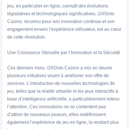
jeu, en particulier en ligne, connaît des évolutions
législatives et technologiques significatives. i24Slots
Casino, reconnu pour son innovation continue et son
engagement envers l’expérience utilisateur, est au cœur
de cette révolution.
Une Croissance Stimulée par l’Innovation et la Sécurité
Ces derniers mois, i24Slots Casino a mis en œuvre
plusieurs initiatives visant à améliorer son offre de
services. L’introduction de nouvelles technologies de
jeu, telles que la réalité virtuelle et les jeux interactifs à
base d’intelligence artificielle, a particulièrement retenu
l’attention. Ces innovations ne se contentent pas
d’attirer de nouveaux joueurs, elles redéfinissent
également l’expérience de jeu en ligne, la rendant plus