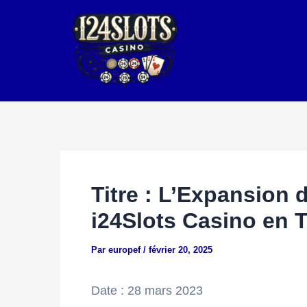
Aller
au
contenu
Titre : L’Expansion 
i24Slots Casino en T
Par
europef
/
février 20, 2025
Date : 28 mars 2023