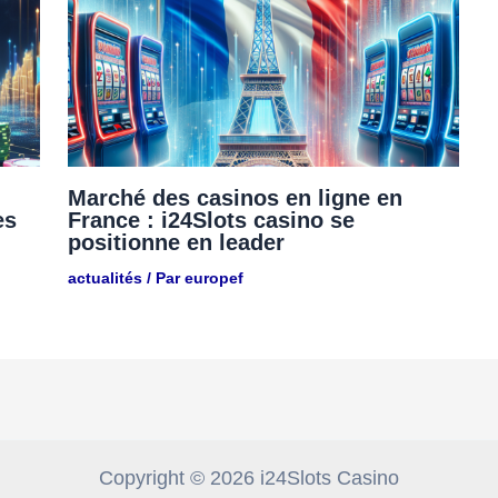
Marché des casinos en ligne en
es
France : i24Slots casino se
positionne en leader
actualités
/ Par
europef
Copyright © 2026 i24Slots Casino