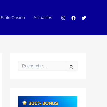
4Slots Casino
Actualités
R
e
c
h
e
r
c
h
e
r