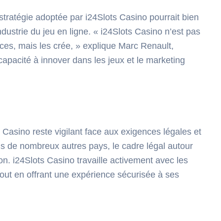
 stratégie adoptée par i24Slots Casino pourrait bien
ndustrie du jeu en ligne. « i24Slots Casino n’est pas
ces, mais les crée, » explique Marc Renault,
apacité à innover dans les jeux et le marketing
 Casino reste vigilant face aux exigences légales et
 de nombreux autres pays, le cadre légal autour
on. i24Slots Casino travaille activement avec les
tout en offrant une expérience sécurisée à ses