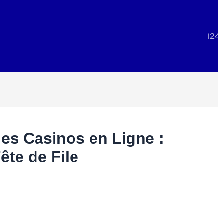
i2
des Casinos en Ligne :
ête de File