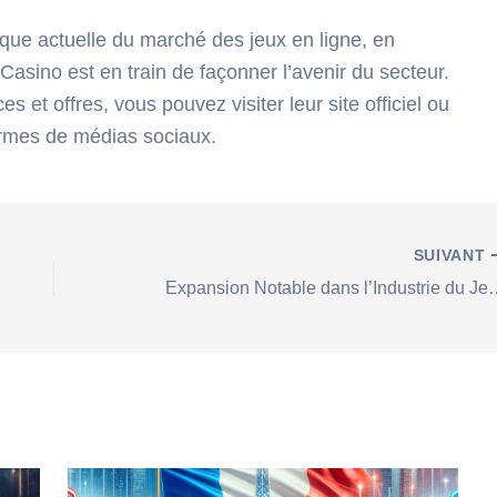
ique actuelle du marché des jeux en ligne, en
asino est en train de façonner l’avenir du secteur.
s et offres, vous pouvez visiter leur site officiel ou
formes de médias sociaux.
SUIVANT
Expansion Notable dans l’Industrie du Jeu : i24Slo