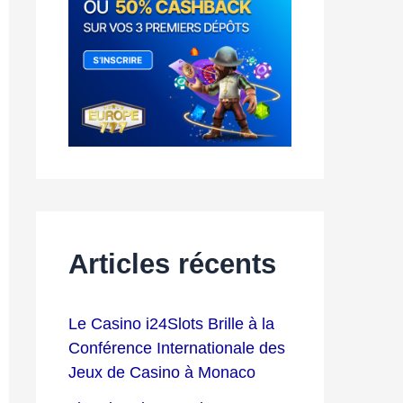
:
Articles récents
Le Casino i24Slots Brille à la
Conférence Internationale des
Jeux de Casino à Monaco