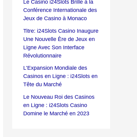
Le Casino i24Slots Brille à la
Conférence Internationale des
Jeux de Casino à Monaco
Titre: i24Slots Casino Inaugure
Une Nouvelle Ère de Jeux en
Ligne Avec Son Interface
Révolutionnaire
L’Expansion Mondiale des
Casinos en Ligne : i24Slots en
Tête du Marché
Le Nouveau Roi des Casinos
en Ligne : i24Slots Casino
Domine le Marché en 2023