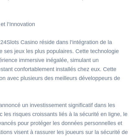
t l’Innovation
24Slots Casino réside dans l’intégration de la
 ses jeux les plus populaires. Cette technologie
érience immersive inégalée, simulant un
stant confortablement installés chez eux. Cette
ration avec plusieurs des meilleurs développeurs de
nnoncé un investissement significatif dans les
les risques croissants liés à la sécurité en ligne, le
vancés pour protéger les données personnelles et
tions visent à rassurer les joueurs sur la sécurité de