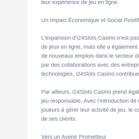
leur expérience de jeu en ligne.
Un Impact Économique et Social Positif
L’expansion d’i24Slots Casino n’est p
de jeux en ligne, mais elle a également
de nouveaux emplois dans le secteur de 
par des collaborations avec des entrep
technologies, i24Slots Casino contribue
Par ailleurs, i24Slots Casino prend ég
jeu responsable. Avec l’introduction de
joueurs à gérer leur activité de jeu, l
de ses clients.
Vers un Avenir Prometteur