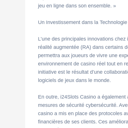
jeu en ligne dans son ensemble. »
Un Investissement dans la Technologie e
L’une des principales innovations chez i
réalité augmentée (RA) dans certains de
permettra aux joueurs de vivre une exp
environnement de casino réel tout en re
initiative est le résultat d’une collabo
logiciels de jeux dans le monde.
En outre, i24Slots Casino a également a
mesures de sécurité cybersécurité. Avec 
casino a mis en place des protocoles a
financières de ses clients. Ces améliora