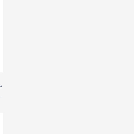
Tête de Liste