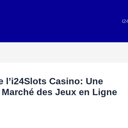
i2
e l’i24Slots Casino: Une
e Marché des Jeux en Ligne