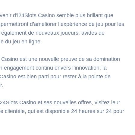
enir d’i24Slots Casino semble plus brillant que
ermettront d’améliorer l’expérience de jeu pour les
ront également de nouveaux joueurs, avides de
e du jeu en ligne.
ts Casino est une nouvelle preuve de sa domination
n engagement continu envers l’innovation, la
Casino est bien parti pour rester à la pointe de
r.
24Slots Casino et ses nouvelles offres, visitez leur
ce clientèle, qui est disponible 24 heures sur 24 pour