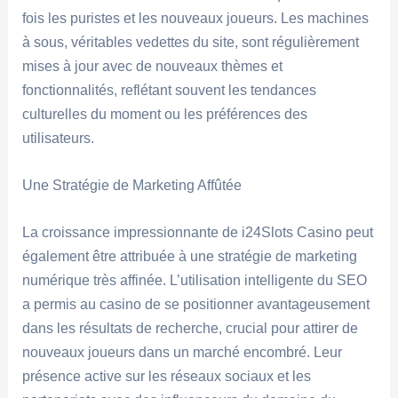
fois les puristes et les nouveaux joueurs. Les machines
à sous, véritables vedettes du site, sont régulièrement
mises à jour avec de nouveaux thèmes et
fonctionnalités, reflétant souvent les tendances
culturelles du moment ou les préférences des
utilisateurs.
Une Stratégie de Marketing Affûtée
La croissance impressionnante de i24Slots Casino peut
également être attribuée à une stratégie de marketing
numérique très affinée. L’utilisation intelligente du SEO
a permis au casino de se positionner avantageusement
dans les résultats de recherche, crucial pour attirer de
nouveaux joueurs dans un marché encombré. Leur
présence active sur les réseaux sociaux et les