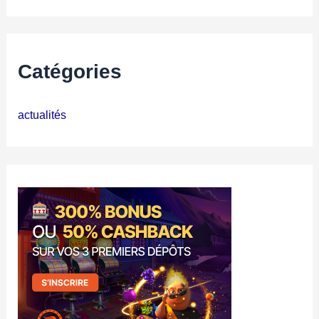
Catégories
actualités