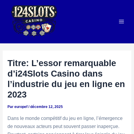
Aller
au
contenu
Mai
Men
Titre: L’essor remarquable
d’i24Slots Casino dans
l’industrie du jeu en ligne en
2023
Par
europef
/
décembre 12, 2025
Dans le monde compétitif du jeu en ligne, l’émergence
de nouveaux acteurs peut souvent passer inaperçue.