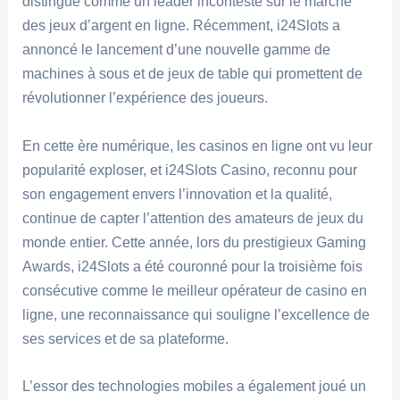
distingue comme un leader incontesté sur le marché
des jeux d’argent en ligne. Récemment, i24Slots a
annoncé le lancement d’une nouvelle gamme de
machines à sous et de jeux de table qui promettent de
révolutionner l’expérience des joueurs.
En cette ère numérique, les casinos en ligne ont vu leur
popularité exploser, et i24Slots Casino, reconnu pour
son engagement envers l’innovation et la qualité,
continue de capter l’attention des amateurs de jeux du
monde entier. Cette année, lors du prestigieux Gaming
Awards, i24Slots a été couronné pour la troisième fois
consécutive comme le meilleur opérateur de casino en
ligne, une reconnaissance qui souligne l’excellence de
ses services et de sa plateforme.
L’essor des technologies mobiles a également joué un