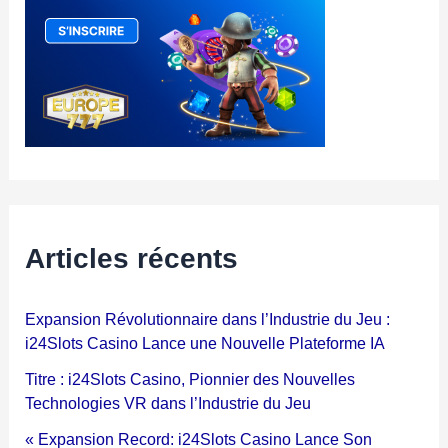
Articles récents
Expansion Révolutionnaire dans l’Industrie du Jeu :
i24Slots Casino Lance une Nouvelle Plateforme IA
Titre : i24Slots Casino, Pionnier des Nouvelles
Technologies VR dans l’Industrie du Jeu
« Expansion Record: i24Slots Casino Lance Son