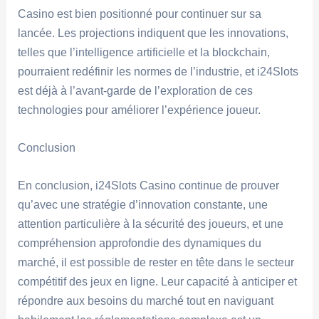
Casino est bien positionné pour continuer sur sa
lancée. Les projections indiquent que les innovations,
telles que l’intelligence artificielle et la blockchain,
pourraient redéfinir les normes de l’industrie, et i24Slots
est déjà à l’avant-garde de l’exploration de ces
technologies pour améliorer l’expérience joueur.
Conclusion
En conclusion, i24Slots Casino continue de prouver
qu’avec une stratégie d’innovation constante, une
attention particulière à la sécurité des joueurs, et une
compréhension approfondie des dynamiques du
marché, il est possible de rester en tête dans le secteur
compétitif des jeux en ligne. Leur capacité à anticiper et
répondre aux besoins du marché tout en naviguant