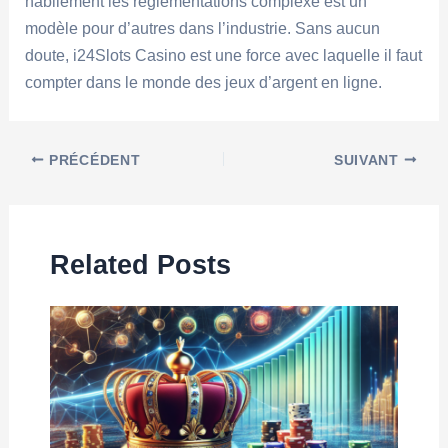
habilement les réglementations complexe est un
modèle pour d’autres dans l’industrie. Sans aucun
doute, i24Slots Casino est une force avec laquelle il faut
compter dans le monde des jeux d’argent en ligne.
PRÉCÉDENT
SUIVANT
Related Posts