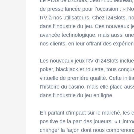
Le PDG de i24Slots, Jean-Luc Moreau, 
de presse lancée pour l’occasion : « 
RV à nos utilisateurs. Chez i24Slots, no
dans l’industrie du jeu. Ces nouveaux j
avancée technologique, mais aussi une
nos clients, en leur offrant des expér
Les nouveaux jeux RV d’i24Slots inclue
poker, blackjack et roulette, tous conç
virtuelle de première qualité. Cette ini
l’histoire du casino, mais elle place au
dans l’industrie du jeu en ligne.
En parlant d’impact sur le marché, les e
positive de la part des joueurs. « L’intro
changer la façon dont nous comprenons 