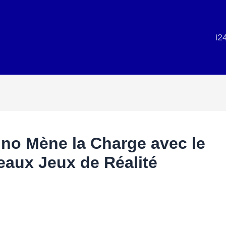
i2
sino Mène la Charge avec le
aux Jeux de Réalité