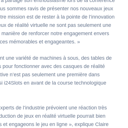
a partagé son enthousiasme lors de la conférence
Nous sommes ravis de présenter nos nouveaux jeux
tre mission est de rester à la pointe de l’innovation
eux de réalité virtuelle ne sont pas seulement une
 manière de renforcer notre engagement envers
iences mémorables et engageantes. »
nt une variété de machines à sous, des tables de
us pour fonctionner avec des casques de réalité
tiative n’est pas seulement une première dans
ssi i24Slots en avant de la course technologique
xperts de l’industrie prévoient une réaction très
duction de jeux en réalité virtuelle pourrait bien
et engageons le jeu en ligne », explique Claire