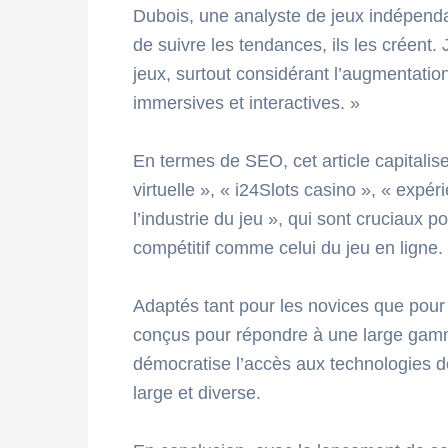
Dubois, une analyste de jeux indépenda
de suivre les tendances, ils les créent
jeux, surtout considérant l’augmentation
immersives et interactives. »
En termes de SEO, cet article capitalise
virtuelle », « i24Slots casino », « expé
l’industrie du jeu », qui sont cruciaux po
compétitif comme celui du jeu en ligne.
Adaptés tant pour les novices que pour
conçus pour répondre à une large gam
démocratise l’accès aux technologies d
large et diverse.