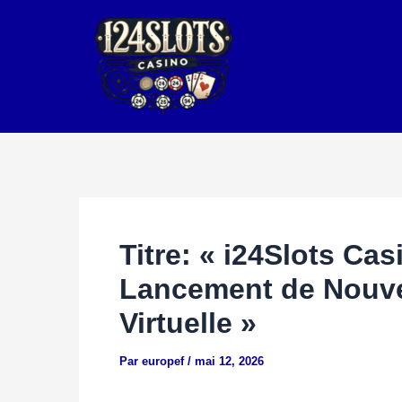
Aller
au
contenu
Titre: « i24Slots Ca
Lancement de Nouve
Virtuelle »
Par
europef
/
mai 12, 2026