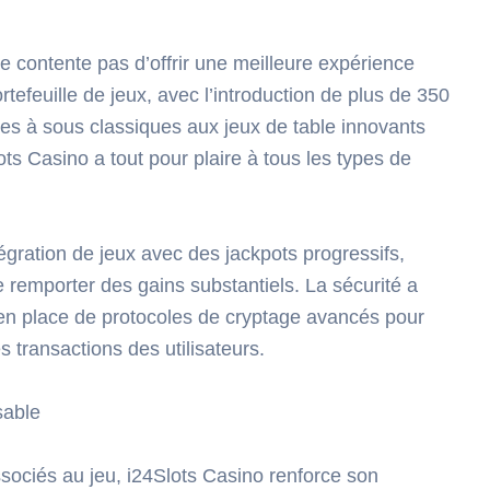
e contente pas d’offrir une meilleure expérience
ortefeuille de jeux, avec l’introduction de plus de 350
es à sous classiques aux jeux de table innovants
ots Casino a tout pour plaire à tous les types de
ntégration de jeux avec des jackpots progressifs,
de remporter des gains substantiels. La sécurité a
en place de protocoles de cryptage avancés pour
 transactions des utilisateurs.
sable
sociés au jeu, i24Slots Casino renforce son