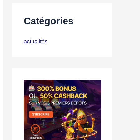
Catégories
actualités