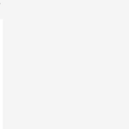
 en Tête de Liste