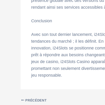
présence globale avec des versions du 
rendant ainsi ses services accessibles 
Conclusion
Avec son tout dernier lancement, i24Sl
tendances du marché ; il les définit. En
innovation, i24Slots se positionne comm
prêt à répondre aux besoins changeants
jeux de casino, i24Slots Casino appara
promettant non seulement divertissemen
jeu responsable.
PRÉCÉDENT