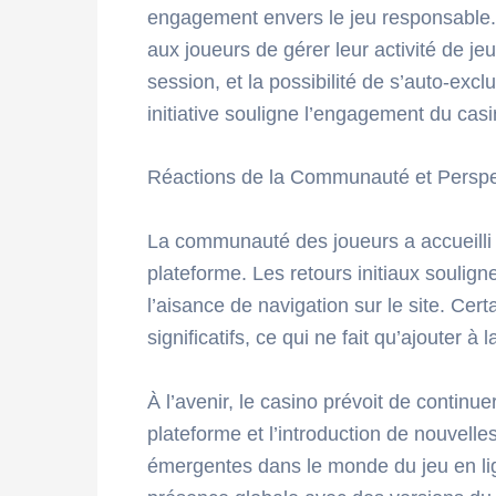
engagement envers le jeu responsable. 
aux joueurs de gérer leur activité de j
session, et la possibilité de s’auto-exc
initiative souligne l’engagement du casi
Réactions de la Communauté et Perspe
La communauté des joueurs a accueilli
plateforme. Les retours initiaux soulign
l’aisance de navigation sur le site. Cert
significatifs, ce qui ne fait qu’ajouter 
À l’avenir, le casino prévoit de continu
plateforme et l’introduction de nouvelle
émergentes dans le monde du jeu en lig