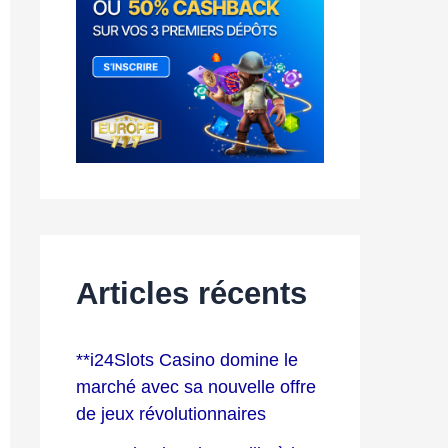
:
Articles récents
**i24Slots Casino domine le
marché avec sa nouvelle offre
de jeux révolutionnaires