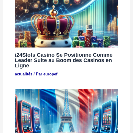
i24Slots Casino Se Positionne Comme
Leader Suite au Boom des Casinos en
Ligne
actualités
/ Par
europef