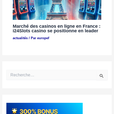
Marché des casinos en ligne en France :
i24Slots casino se positionne en leader
actualités
/ Par
europef
R
e
c
h
e
r
c
h
e