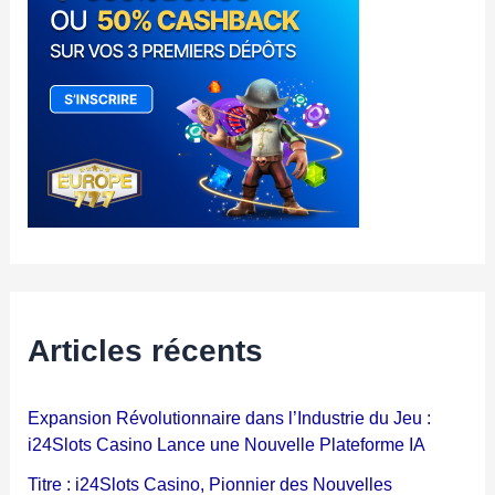
r
:
Articles récents
Expansion Révolutionnaire dans l’Industrie du Jeu :
i24Slots Casino Lance une Nouvelle Plateforme IA
Titre : i24Slots Casino, Pionnier des Nouvelles