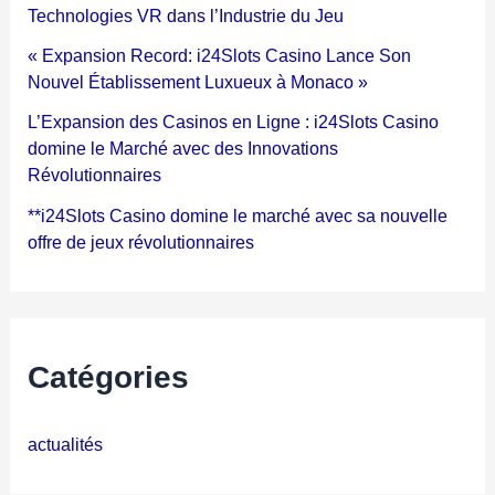
Technologies VR dans l’Industrie du Jeu
« Expansion Record: i24Slots Casino Lance Son
Nouvel Établissement Luxueux à Monaco »
L’Expansion des Casinos en Ligne : i24Slots Casino
domine le Marché avec des Innovations
Révolutionnaires
**i24Slots Casino domine le marché avec sa nouvelle
offre de jeux révolutionnaires
Catégories
actualités