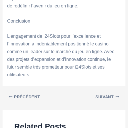
de redéfinir l’avenir du jeu en ligne.
Conclusion
L’engagement de i24Slots pour l’excellence et
l’innovation a indéniablement positionné le casino
comme un leader sur le marché du jeu en ligne. Avec
des projets d’expansion et d’innovation continue, le
futur semble très prometteur pour i24Slots et ses
utilisateurs.
PRÉCÉDENT
SUIVANT
Related Posts