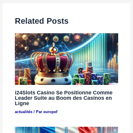
Related Posts
i24Slots Casino Se Positionne Comme
Leader Suite au Boom des Casinos en
Ligne
actualités
/ Par
europef