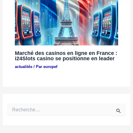
Marché des casinos en ligne en France :
i24Slots casino se positionne en leader
actualités
/ Par
europef
R
e
c
h
e