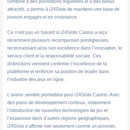
combiné à des promotions régulières et à des bonus
attractifs, a permis à i24Slots de maintenir une base de
joueurs engagés et en croissance.
Ce n’est pas un hasard si i24Slots Casino a reçu
récemment plusieurs récompenses prestigieuses,
reconnaissant ainsi son excellence dans l’innovation, le
service client et la responsabilité sociale. Ces
distinctions viennent confirmer l’excellence de la
plateforme et renforcer sa position de leader dans
l’industrie des jeux en ligne.
L’avenir semble prometteur pour i24Slots Casino. Avec
des plans de développement continus, notamment
l’introduction de nouvelles technologies de jeu et
l’expansion dans d’autres régions géographiques,
i24Slots s’affirme non seulement comme un pionnier,