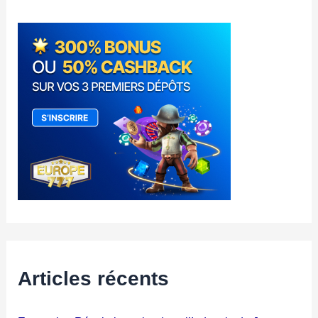
r
c
h
e
r
:
Articles récents