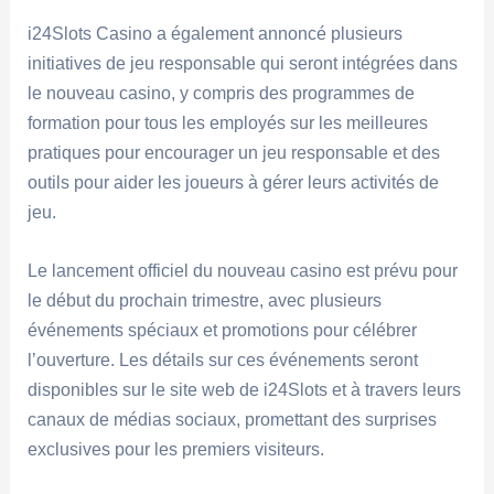
i24Slots Casino a également annoncé plusieurs
initiatives de jeu responsable qui seront intégrées dans
le nouveau casino, y compris des programmes de
formation pour tous les employés sur les meilleures
pratiques pour encourager un jeu responsable et des
outils pour aider les joueurs à gérer leurs activités de
jeu.
Le lancement officiel du nouveau casino est prévu pour
le début du prochain trimestre, avec plusieurs
événements spéciaux et promotions pour célébrer
l’ouverture. Les détails sur ces événements seront
disponibles sur le site web de i24Slots et à travers leurs
canaux de médias sociaux, promettant des surprises
exclusives pour les premiers visiteurs.