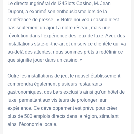
Le directeur général de i24Slots Casino, M. Jean
Dupont, a exprimé son enthousiasme lors de la
conférence de presse : « Notre nouveau casino n’est
pas seulement un ajout à notre réseau, mais une
révolution dans l’expérience des jeux de luxe. Avec des
installations state-of-the-art et un service clientèle qui va
au-delà des attentes, nous sommes prêts à redéfinir ce
que signifie jouer dans un casino. »
Outre les installations de jeu, le nouvel établissement
comprendra également plusieurs restaurants
gastronomiques, des bars exclusifs ainsi qu’un hôtel de
luxe, permettant aux visiteurs de prolonger leur
expérience. Ce développement est prévu pour créer
plus de 500 emplois directs dans la région, stimulant
ainsi l’économie locale.