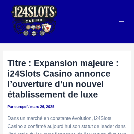
Aller
au
contenu
Mai
Men
Titre : Expansion majeure :
i24Slots Casino annonce
l’ouverture d’un nouvel
établissement de luxe
Par
europef
/
mars 26, 2025
Dans un marché en constante évolution, i24Slots
Casino a confirmé aujourd’hui son statut de leader dans