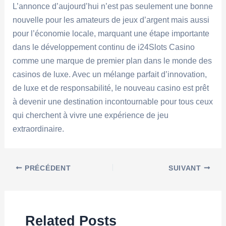
L’annonce d’aujourd’hui n’est pas seulement une bonne
nouvelle pour les amateurs de jeux d’argent mais aussi
pour l’économie locale, marquant une étape importante
dans le développement continu de i24Slots Casino
comme une marque de premier plan dans le monde des
casinos de luxe. Avec un mélange parfait d’innovation,
de luxe et de responsabilité, le nouveau casino est prêt
à devenir une destination incontournable pour tous ceux
qui cherchent à vivre une expérience de jeu
extraordinaire.
PRÉCÉDENT
SUIVANT
Related Posts