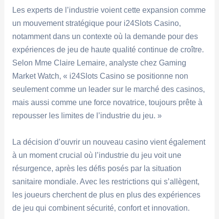
Les experts de l’industrie voient cette expansion comme
un mouvement stratégique pour i24Slots Casino,
notamment dans un contexte où la demande pour des
expériences de jeu de haute qualité continue de croître.
Selon Mme Claire Lemaire, analyste chez Gaming
Market Watch, « i24Slots Casino se positionne non
seulement comme un leader sur le marché des casinos,
mais aussi comme une force novatrice, toujours prête à
repousser les limites de l’industrie du jeu. »
La décision d’ouvrir un nouveau casino vient également
à un moment crucial où l’industrie du jeu voit une
résurgence, après les défis posés par la situation
sanitaire mondiale. Avec les restrictions qui s’allègent,
les joueurs cherchent de plus en plus des expériences
de jeu qui combinent sécurité, confort et innovation.