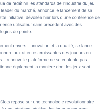
de redéfinir les standards de l’industrie du jeu,
e leader du marché, annonce le lancement de sa
tte initiative, dévoilée hier lors d’une conférence de
érience utilisateur sans précédent avec des
logies de pointe.
ent envers l’innovation et la qualité, se lance
ondre aux attentes croissantes des joueurs en
fs. La nouvelle plateforme ne se contente pas
lutionne également la manière dont les jeux sont
Slots repose sur une technologie révolutionnaire