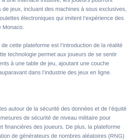
 une interface intuitive, les joueurs pourront
s de jeux, incluant des machines à sous exclusives,
oulettes électroniques qui imitent l’expérience des
de Monaco.
e cette plateforme est l’introduction de la réalité
te technologie permet aux joueurs de se sentir
nts à une table de jeu, ajoutant une couche
auparavant dans l’industrie des jeux en ligne.
es autour de la sécurité des données et de l’équité
 mesures de sécurité de niveau militaire pour
t financières des joueurs. De plus, la plateforme
lisation de générateurs de nombres aléatoires (RNG)