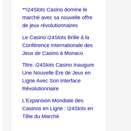
**i24Slots Casino domine le
marché avec sa nouvelle offre
de jeux révolutionnaires
Le Casino i24Slots Brille à la
Conférence Internationale des
Jeux de Casino à Monaco
Titre: i24Slots Casino Inaugure
Une Nouvelle Ère de Jeux en
Ligne Avec Son Interface
Révolutionnaire
L’Expansion Mondiale des
Casinos en Ligne : i24Slots en
Tête du Marché