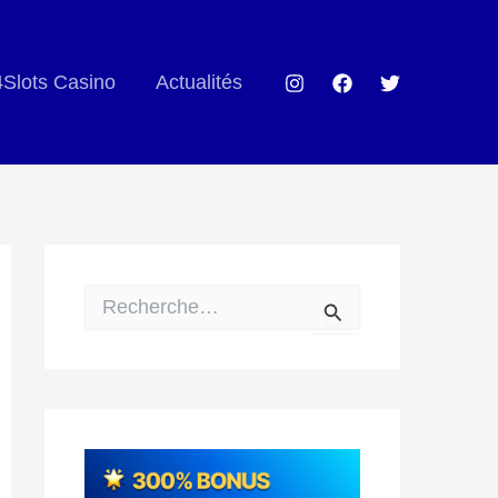
4Slots Casino
Actualités
R
e
c
h
e
r
c
h
e
r