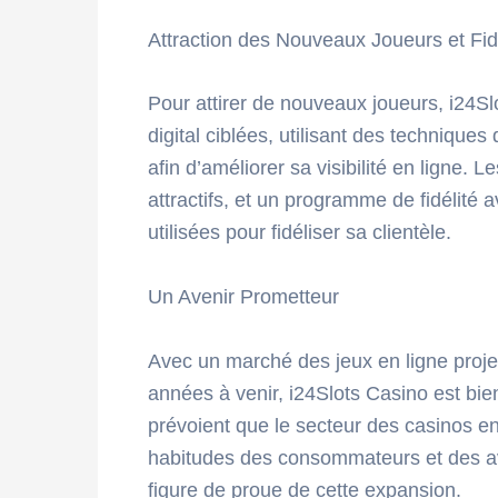
Attraction des Nouveaux Joueurs et Fid
Pour attirer de nouveaux joueurs, i24
digital ciblées, utilisant des technique
afin d’améliorer sa visibilité en ligne.
attractifs, et un programme de fidélité
utilisées pour fidéliser sa clientèle.
Un Avenir Prometteur
Avec un marché des jeux en ligne proj
années à venir, i24Slots Casino est bie
prévoient que le secteur des casinos en 
habitudes des consommateurs et des av
figure de proue de cette expansion.