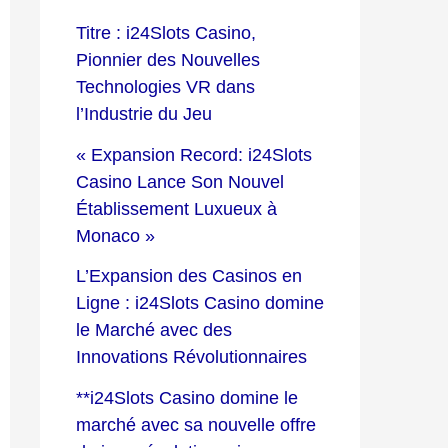
Titre : i24Slots Casino,
Pionnier des Nouvelles
Technologies VR dans
l’Industrie du Jeu
« Expansion Record: i24Slots
Casino Lance Son Nouvel
Établissement Luxueux à
Monaco »
L’Expansion des Casinos en
Ligne : i24Slots Casino domine
le Marché avec des
Innovations Révolutionnaires
**i24Slots Casino domine le
marché avec sa nouvelle offre