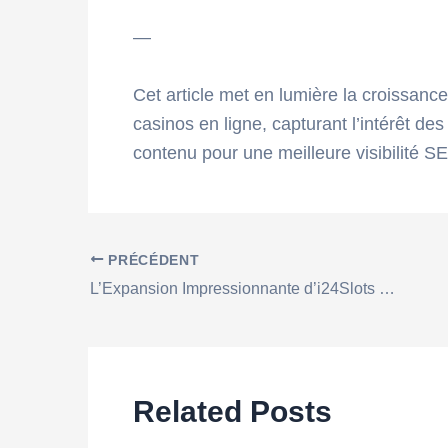
—
Cet article met en lumière la croissanc
casinos en ligne, capturant l’intérêt des
contenu pour une meilleure visibilité S
PRÉCÉDENT
L’Expansion Impressionnante d’i24Slots Casino: Une Révolution dans l’Industrie du Jeu en Ligne
Related Posts