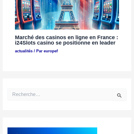
Marché des casinos en ligne en France :
i24Slots casino se positionne en leader
actualités
/ Par
europef
R
e
c
h
e
r
c
h