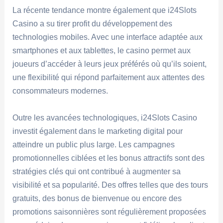
La récente tendance montre également que i24Slots
Casino a su tirer profit du développement des
technologies mobiles. Avec une interface adaptée aux
smartphones et aux tablettes, le casino permet aux
joueurs d’accéder à leurs jeux préférés où qu’ils soient,
une flexibilité qui répond parfaitement aux attentes des
consommateurs modernes.
Outre les avancées technologiques, i24Slots Casino
investit également dans le marketing digital pour
atteindre un public plus large. Les campagnes
promotionnelles ciblées et les bonus attractifs sont des
stratégies clés qui ont contribué à augmenter sa
visibilité et sa popularité. Des offres telles que des tours
gratuits, des bonus de bienvenue ou encore des
promotions saisonnières sont régulièrement proposées