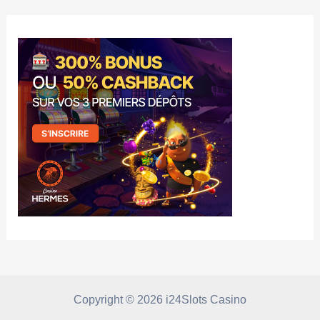
Copyright © 2026 i24Slots Casino