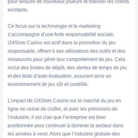
pour séduire de nouveaux joueurs et fidéliser les clients
existants.
Ce focus sur la technologie et le marketing
s’accompagne d’une forte responsabilité sociale.
i24Slots Casino est actif dans la promotion du jeu
responsable, offrant à ses utilisateurs des outils et des
ressources pour gérer leur comportement de jeu. Cela
inclut des limites de dépôt, des alertes de temps de jeu
et des tests d’auto-évaluation, assurant ainsi un
environnement de jeu sûr et contrôlé.
L’impact de i24Slots Casino sur le marché du jeu en
ligne ne cesse de croître, et avec les prévisions de
l’industrie, il est clair que l’entreprise est bien
positionnée pour continuer à dominer le secteur dans
les années à venir. Alors que l’industrie globale des