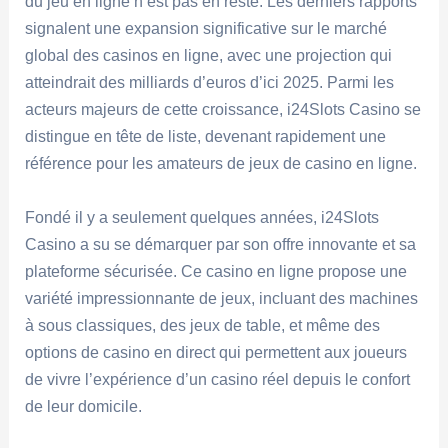
du jeu en ligne n’est pas en reste. Les derniers rapports
signalent une expansion significative sur le marché
global des casinos en ligne, avec une projection qui
atteindrait des milliards d’euros d’ici 2025. Parmi les
acteurs majeurs de cette croissance, i24Slots Casino se
distingue en tête de liste, devenant rapidement une
référence pour les amateurs de jeux de casino en ligne.
Fondé il y a seulement quelques années, i24Slots
Casino a su se démarquer par son offre innovante et sa
plateforme sécurisée. Ce casino en ligne propose une
variété impressionnante de jeux, incluant des machines
à sous classiques, des jeux de table, et même des
options de casino en direct qui permettent aux joueurs
de vivre l’expérience d’un casino réel depuis le confort
de leur domicile.