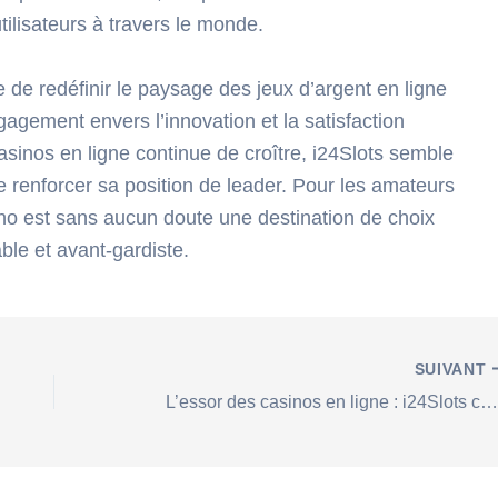
ilisateurs à travers le monde.
 de redéfinir le paysage des jeux d’argent en ligne
gagement envers l’innovation et la satisfaction
asinos en ligne continue de croître, i24Slots semble
 renforcer sa position de leader. Pour les amateurs
ino est sans aucun doute une destination de choix
ble et avant-gardiste.
SUIVANT
L’essor des casinos en ligne : i24Slots casino en tête de liste du marché