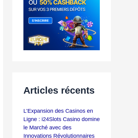
:
Articles récents
L’Expansion des Casinos en
Ligne : i24Slots Casino domine
le Marché avec des
Innovations Révolutionnaires