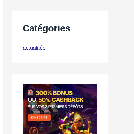
Catégories
actualités