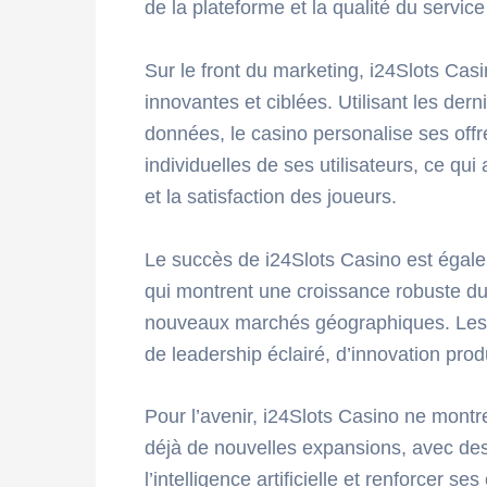
de la plateforme et la qualité du service 
Sur le front du marketing, i24Slots C
innovantes et ciblées. Utilisant les der
données, le casino personalise ses off
individuelles de ses utilisateurs, ce q
et la satisfaction des joueurs.
Le succès de i24Slots Casino est égalem
qui montrent une croissance robuste du 
nouveaux marchés géographiques. Les 
de leadership éclairé, d’innovation prod
Pour l’avenir, i24Slots Casino ne montr
déjà de nouvelles expansions, avec des 
l’intelligence artificielle et renforcer s