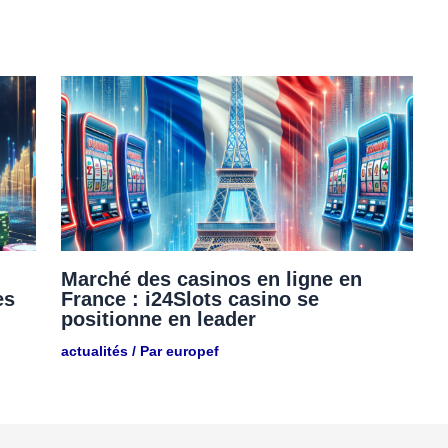
Marché des casinos en ligne en
es
France : i24Slots casino se
positionne en leader
actualités
/ Par
europef