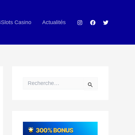
4Slots Casino
Actualités
R
e
c
h
e
r
c
h
e
r