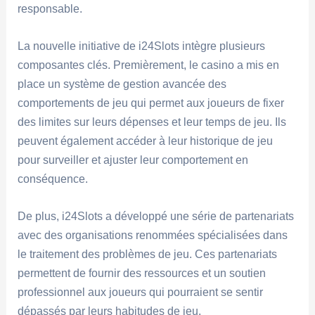
responsable.
La nouvelle initiative de i24Slots intègre plusieurs
composantes clés. Premièrement, le casino a mis en
place un système de gestion avancée des
comportements de jeu qui permet aux joueurs de fixer
des limites sur leurs dépenses et leur temps de jeu. Ils
peuvent également accéder à leur historique de jeu
pour surveiller et ajuster leur comportement en
conséquence.
De plus, i24Slots a développé une série de partenariats
avec des organisations renommées spécialisées dans
le traitement des problèmes de jeu. Ces partenariats
permettent de fournir des ressources et un soutien
professionnel aux joueurs qui pourraient se sentir
dépassés par leurs habitudes de jeu.