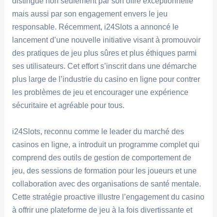
distingue non seulement par son offre exceptionnelle
mais aussi par son engagement envers le jeu
responsable. Récemment, i24Slots a annoncé le
lancement d’une nouvelle initiative visant à promouvoir
des pratiques de jeu plus sûres et plus éthiques parmi
ses utilisateurs. Cet effort s’inscrit dans une démarche
plus large de l’industrie du casino en ligne pour contrer
les problèmes de jeu et encourager une expérience
sécuritaire et agréable pour tous.
i24Slots, reconnu comme le leader du marché des
casinos en ligne, a introduit un programme complet qui
comprend des outils de gestion de comportement de
jeu, des sessions de formation pour les joueurs et une
collaboration avec des organisations de santé mentale.
Cette stratégie proactive illustre l’engagement du casino
à offrir une plateforme de jeu à la fois divertissante et