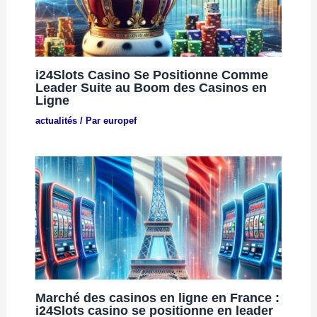
i24Slots Casino Se Positionne Comme
Leader Suite au Boom des Casinos en
Ligne
actualités
/ Par
europef
Marché des casinos en ligne en France :
i24Slots casino se positionne en leader