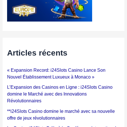
Articles récents
« Expansion Record: i24Slots Casino Lance Son
Nouvel Établissement Luxueux à Monaco »
L’Expansion des Casinos en Ligne : i24Slots Casino
domine le Marché avec des Innovations
Révolutionnaires
**i24Slots Casino domine le marché avec sa nouvelle
offre de jeux révolutionnaires