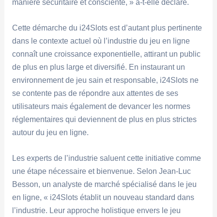
manière sécuritaire et consciente, » a-t-elle déclaré.
Cette démarche du i24Slots est d’autant plus pertinente
dans le contexte actuel où l’industrie du jeu en ligne
connaît une croissance exponentielle, attirant un public
de plus en plus large et diversifié. En instaurant un
environnement de jeu sain et responsable, i24Slots ne
se contente pas de répondre aux attentes de ses
utilisateurs mais également de devancer les normes
réglementaires qui deviennent de plus en plus strictes
autour du jeu en ligne.
Les experts de l’industrie saluent cette initiative comme
une étape nécessaire et bienvenue. Selon Jean-Luc
Besson, un analyste de marché spécialisé dans le jeu
en ligne, « i24Slots établit un nouveau standard dans
l’industrie. Leur approche holistique envers le jeu