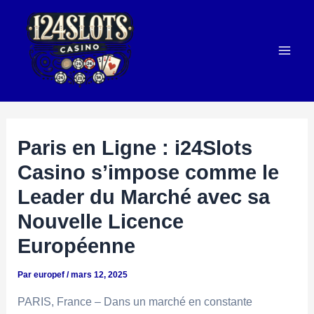
Aller
au
contenu
Mai
Men
Paris en Ligne : i24Slots
Casino s’impose comme le
Leader du Marché avec sa
Nouvelle Licence
Européenne
Par
europef
/
mars 12, 2025
PARIS, France – Dans un marché en constante