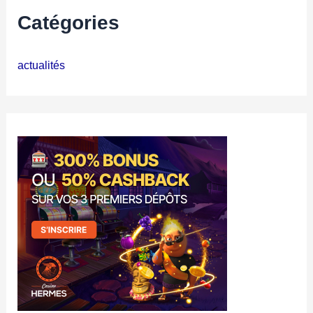
Catégories
actualités