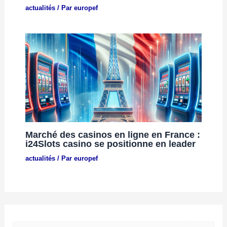
actualités
/ Par
europef
Marché des casinos en ligne en France :
i24Slots casino se positionne en leader
actualités
/ Par
europef
R