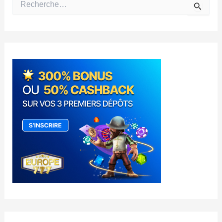
e
c
h
e
r
c
h
e
r
: