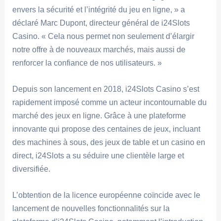
envers la sécurité et l’intégrité du jeu en ligne, » a
déclaré Marc Dupont, directeur général de i24Slots
Casino. « Cela nous permet non seulement d’élargir
notre offre à de nouveaux marchés, mais aussi de
renforcer la confiance de nos utilisateurs. »
Depuis son lancement en 2018, i24Slots Casino s’est
rapidement imposé comme un acteur incontournable du
marché des jeux en ligne. Grâce à une plateforme
innovante qui propose des centaines de jeux, incluant
des machines à sous, des jeux de table et un casino en
direct, i24Slots a su séduire une clientèle large et
diversifiée.
L’obtention de la licence européenne coïncide avec le
lancement de nouvelles fonctionnalités sur la