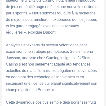
plateforme d’i24Slots Casino, notamment l’introduction
de jeux en réalité augmentée et une nouvelle section de
paris sportifs. « Nous sommes toujours à la recherche
de moyens pour améliorer l’expérience de nos joueurs
et les garder engagés avec des nouveautés
régulières », explique Dupont.
Analystes et experts du secteur voient dans cette
expansion une stratégie prometteuse. Selon Helena
Jansson, analyste chez Gaming Insight, « i24Slots
Casino s’est non seulement adapté aux tendances
actuelles du marché, mais les a également devancées
en adoptant des technologies innovantes et en
sécurisant une licence qui élargit significativement son
champ d’action en Europe. »
Cette dynamique positive semble déjà porter ses fruits :