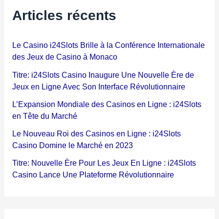
Articles récents
Le Casino i24Slots Brille à la Conférence Internationale
des Jeux de Casino à Monaco
Titre: i24Slots Casino Inaugure Une Nouvelle Ère de
Jeux en Ligne Avec Son Interface Révolutionnaire
L’Expansion Mondiale des Casinos en Ligne : i24Slots
en Tête du Marché
Le Nouveau Roi des Casinos en Ligne : i24Slots
Casino Domine le Marché en 2023
Titre: Nouvelle Ère Pour Les Jeux En Ligne : i24Slots
Casino Lance Une Plateforme Révolutionnaire