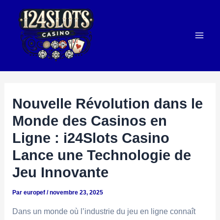
Aller
au
contenu
Mai
Men
Nouvelle Révolution dans le
Monde des Casinos en
Ligne : i24Slots Casino
Lance une Technologie de
Jeu Innovante
Par
europef
/
novembre 23, 2025
Dans un monde où l’industrie du jeu en ligne connaît