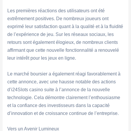
Les premières réactions des utilisateurs ont été
extrêmement positives. De nombreux joueurs ont
exprimé leur satisfaction quant à la qualité et à la fluidité
de l’expérience de jeu. Sur les réseaux sociaux, les
retours sont également élogieux, de nombreux clients
affirmant que cette nouvelle fonctionnalité a renouvelé
leur intérêt pour les jeux en ligne.
Le marché boursier a également réagi favorablement à
cette annonce, avec une hausse notable des actions
d’i24Slots casino suite à l’annonce de la nouvelle
technologie. Cela démontre clairement l’enthousiasme
et la confiance des investisseurs dans la capacité
d’innovation et de croissance continue de l’entreprise.
Vers un Avenir Lumineux