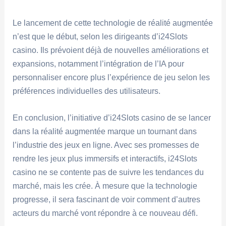
Le lancement de cette technologie de réalité augmentée
n’est que le début, selon les dirigeants d’i24Slots
casino. Ils prévoient déjà de nouvelles améliorations et
expansions, notamment l’intégration de l’IA pour
personnaliser encore plus l’expérience de jeu selon les
préférences individuelles des utilisateurs.
En conclusion, l’initiative d’i24Slots casino de se lancer
dans la réalité augmentée marque un tournant dans
l’industrie des jeux en ligne. Avec ses promesses de
rendre les jeux plus immersifs et interactifs, i24Slots
casino ne se contente pas de suivre les tendances du
marché, mais les crée. À mesure que la technologie
progresse, il sera fascinant de voir comment d’autres
acteurs du marché vont répondre à ce nouveau défi.