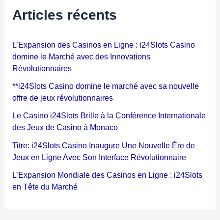
Articles récents
L’Expansion des Casinos en Ligne : i24Slots Casino
domine le Marché avec des Innovations
Révolutionnaires
**i24Slots Casino domine le marché avec sa nouvelle
offre de jeux révolutionnaires
Le Casino i24Slots Brille à la Conférence Internationale
des Jeux de Casino à Monaco
Titre: i24Slots Casino Inaugure Une Nouvelle Ère de
Jeux en Ligne Avec Son Interface Révolutionnaire
L’Expansion Mondiale des Casinos en Ligne : i24Slots
en Tête du Marché