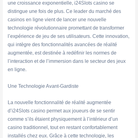
une croissance exponentielle, i24Slots casino se
distingue une fois de plus. Ce leader du marché des
casinos en ligne vient de lancer une nouvelle
technologie révolutionnaire promettant de transformer
l’expérience de jeu de ses utilisateurs. Cette innovation,
qui intègre des fonctionnalités avancées de réalité
augmentée, est destinée à redéfinir les normes de
l’interaction et de l’immersion dans le secteur des jeux
en ligne.
Une Technologie Avant-Gardiste
La nouvelle fonctionnalité de réalité augmentée
d’i24Slots casino permet aux joueurs de se sentir
comme s’ils étaient physiquement à l’intérieur d’un
casino traditionnel, tout en restant confortablement
installés chez eux. Grâce à cette technologie, les