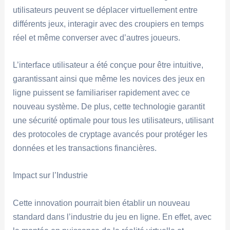
utilisateurs peuvent se déplacer virtuellement entre
différents jeux, interagir avec des croupiers en temps
réel et même converser avec d’autres joueurs.
L’interface utilisateur a été conçue pour être intuitive,
garantissant ainsi que même les novices des jeux en
ligne puissent se familiariser rapidement avec ce
nouveau système. De plus, cette technologie garantit
une sécurité optimale pour tous les utilisateurs, utilisant
des protocoles de cryptage avancés pour protéger les
données et les transactions financières.
Impact sur l’Industrie
Cette innovation pourrait bien établir un nouveau
standard dans l’industrie du jeu en ligne. En effet, avec