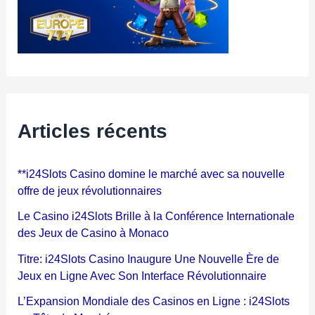
Articles récents
**i24Slots Casino domine le marché avec sa nouvelle
offre de jeux révolutionnaires
Le Casino i24Slots Brille à la Conférence Internationale
des Jeux de Casino à Monaco
Titre: i24Slots Casino Inaugure Une Nouvelle Ère de
Jeux en Ligne Avec Son Interface Révolutionnaire
L’Expansion Mondiale des Casinos en Ligne : i24Slots