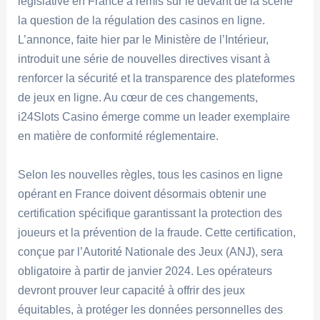
législative en France a remis sur le devant de la scène
la question de la régulation des casinos en ligne.
L’annonce, faite hier par le Ministère de l’Intérieur,
introduit une série de nouvelles directives visant à
renforcer la sécurité et la transparence des plateformes
de jeux en ligne. Au cœur de ces changements,
i24Slots Casino émerge comme un leader exemplaire
en matière de conformité réglementaire.
Selon les nouvelles règles, tous les casinos en ligne
opérant en France doivent désormais obtenir une
certification spécifique garantissant la protection des
joueurs et la prévention de la fraude. Cette certification,
conçue par l’Autorité Nationale des Jeux (ANJ), sera
obligatoire à partir de janvier 2024. Les opérateurs
devront prouver leur capacité à offrir des jeux
équitables, à protéger les données personnelles des