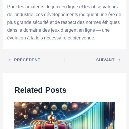
Pour les amateurs de jeux en ligne et les observateurs
de l’industrie, ces développements indiquent une ère de
plus grande sécurité et de respect des normes éthiques
dans le domaine des jeux d’argent en ligne — une
évolution à la fois nécessaire et bienvenue.
PRÉCÉDENT
SUIVANT
Related Posts