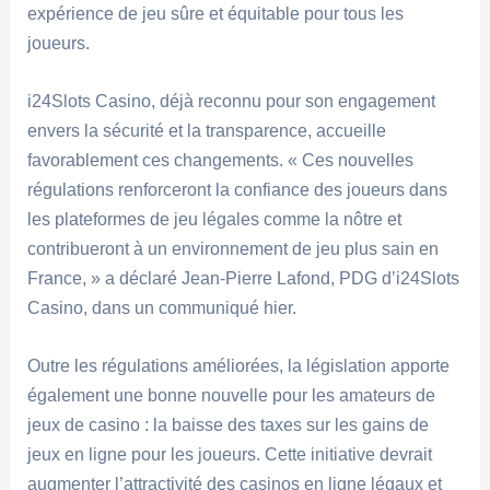
expérience de jeu sûre et équitable pour tous les
joueurs.
i24Slots Casino, déjà reconnu pour son engagement
envers la sécurité et la transparence, accueille
favorablement ces changements. « Ces nouvelles
régulations renforceront la confiance des joueurs dans
les plateformes de jeu légales comme la nôtre et
contribueront à un environnement de jeu plus sain en
France, » a déclaré Jean-Pierre Lafond, PDG d’i24Slots
Casino, dans un communiqué hier.
Outre les régulations améliorées, la législation apporte
également une bonne nouvelle pour les amateurs de
jeux de casino : la baisse des taxes sur les gains de
jeux en ligne pour les joueurs. Cette initiative devrait
augmenter l’attractivité des casinos en ligne légaux et