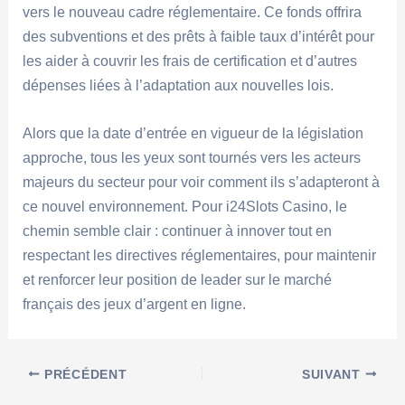
vers le nouveau cadre réglementaire. Ce fonds offrira
des subventions et des prêts à faible taux d’intérêt pour
les aider à couvrir les frais de certification et d’autres
dépenses liées à l’adaptation aux nouvelles lois.
Alors que la date d’entrée en vigueur de la législation
approche, tous les yeux sont tournés vers les acteurs
majeurs du secteur pour voir comment ils s’adapteront à
ce nouvel environnement. Pour i24Slots Casino, le
chemin semble clair : continuer à innover tout en
respectant les directives réglementaires, pour maintenir
et renforcer leur position de leader sur le marché
français des jeux d’argent en ligne.
PRÉCÉDENT
SUIVANT