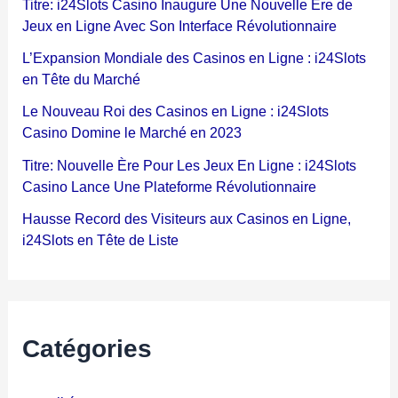
Titre: i24Slots Casino Inaugure Une Nouvelle Ère de
Jeux en Ligne Avec Son Interface Révolutionnaire
L’Expansion Mondiale des Casinos en Ligne : i24Slots
en Tête du Marché
Le Nouveau Roi des Casinos en Ligne : i24Slots
Casino Domine le Marché en 2023
Titre: Nouvelle Ère Pour Les Jeux En Ligne : i24Slots
Casino Lance Une Plateforme Révolutionnaire
Hausse Record des Visiteurs aux Casinos en Ligne,
i24Slots en Tête de Liste
Catégories