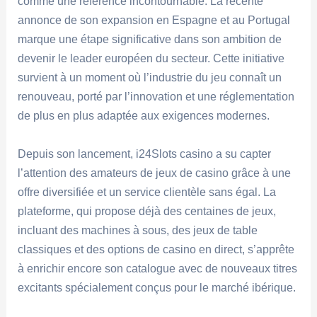
comme une référence incontournable. La récente
annonce de son expansion en Espagne et au Portugal
marque une étape significative dans son ambition de
devenir le leader européen du secteur. Cette initiative
survient à un moment où l’industrie du jeu connaît un
renouveau, porté par l’innovation et une réglementation
de plus en plus adaptée aux exigences modernes.
Depuis son lancement, i24Slots casino a su capter
l’attention des amateurs de jeux de casino grâce à une
offre diversifiée et un service clientèle sans égal. La
plateforme, qui propose déjà des centaines de jeux,
incluant des machines à sous, des jeux de table
classiques et des options de casino en direct, s’apprête
à enrichir encore son catalogue avec de nouveaux titres
excitants spécialement conçus pour le marché ibérique.