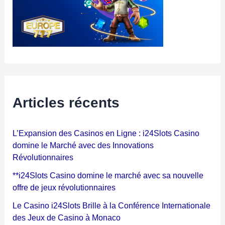
Articles récents
L’Expansion des Casinos en Ligne : i24Slots Casino
domine le Marché avec des Innovations
Révolutionnaires
**i24Slots Casino domine le marché avec sa nouvelle
offre de jeux révolutionnaires
Le Casino i24Slots Brille à la Conférence Internationale
des Jeux de Casino à Monaco