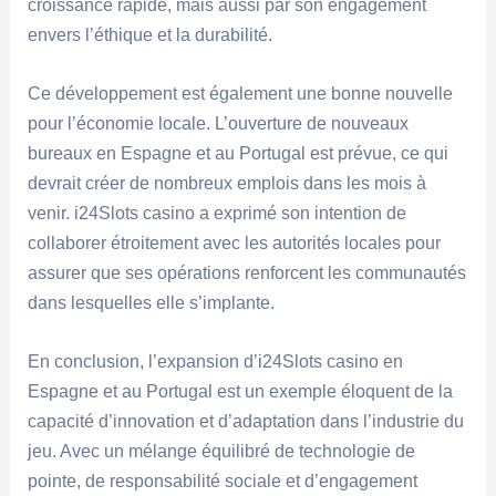
croissance rapide, mais aussi par son engagement
envers l’éthique et la durabilité.
Ce développement est également une bonne nouvelle
pour l’économie locale. L’ouverture de nouveaux
bureaux en Espagne et au Portugal est prévue, ce qui
devrait créer de nombreux emplois dans les mois à
venir. i24Slots casino a exprimé son intention de
collaborer étroitement avec les autorités locales pour
assurer que ses opérations renforcent les communautés
dans lesquelles elle s’implante.
En conclusion, l’expansion d’i24Slots casino en
Espagne et au Portugal est un exemple éloquent de la
capacité d’innovation et d’adaptation dans l’industrie du
jeu. Avec un mélange équilibré de technologie de
pointe, de responsabilité sociale et d’engagement