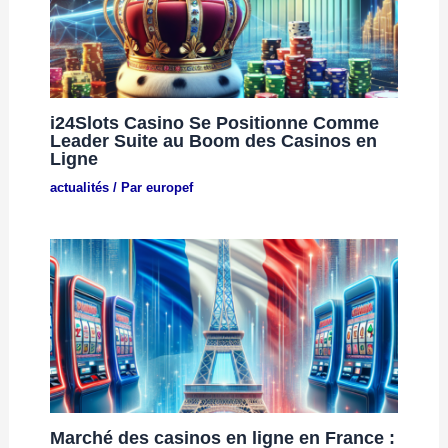
i24Slots Casino Se Positionne Comme
Leader Suite au Boom des Casinos en
Ligne
actualités
/ Par
europef
Marché des casinos en ligne en France :