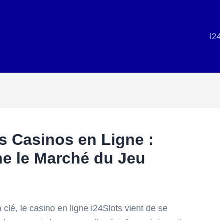
i2
s Casinos en Ligne :
ne le Marché du Jeu
 clé, le casino en ligne i24Slots vient de se