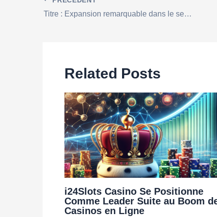
Titre : Expansion remarquable dans le secteur des jeux : i24Slots Casino lance son nouveau complexe de luxe
Related Posts
i24Slots Casino Se Positionne
Comme Leader Suite au Boom d
Casinos en Ligne