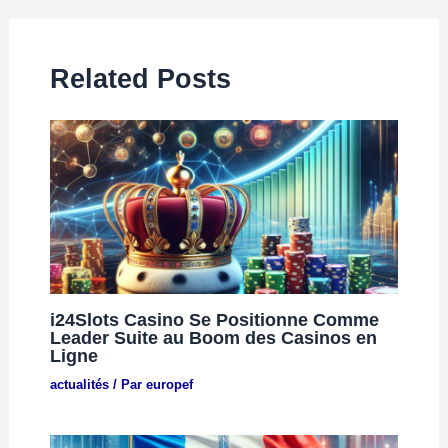
Related Posts
i24Slots Casino Se Positionne Comme
Leader Suite au Boom des Casinos en
Ligne
actualités
/ Par
europef