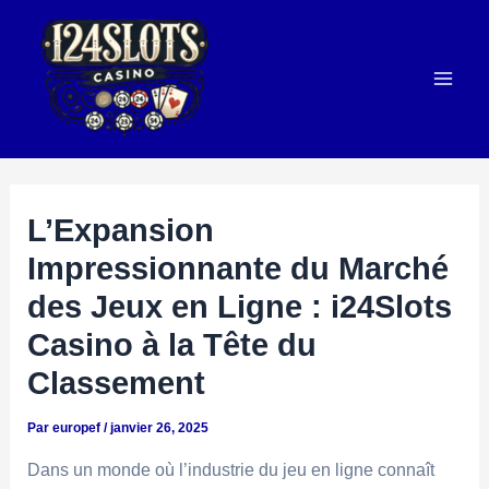
Aller
au
contenu
Mai
Men
L’Expansion
Impressionnante du Marché
des Jeux en Ligne : i24Slots
Casino à la Tête du
Classement
Par
europef
/
janvier 26, 2025
Dans un monde où l’industrie du jeu en ligne connaît