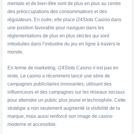
mentale et de bien-être sont de plus en plus au centre
des préoccupations des consommateurs et des
régulateurs. En outre, elle place i24Slots Casino dans
une position favorable pour naviguer dans les
réglementations de plus en plus strictes qui sont
introduites dans l’industrie du jeu en ligne à travers le
monde.
En terme de marketing, i24Slots Casino n’est pas en
reste. Le casino a récemment lancé une série de
campagnes publicitaires innovantes, utilisant des
influenceurs et des campagnes sur les réseaux sociaux
pour atteindre un public plus jeune et technophile. Cette
stratégie a non seulement augmenté la visibilité de la
marque, mais aussi renforcé son image de casino
moderne et accessible.