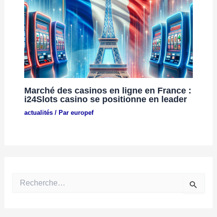
Marché des casinos en ligne en France :
i24Slots casino se positionne en leader
actualités
/ Par
europef
R
e
c
h
e