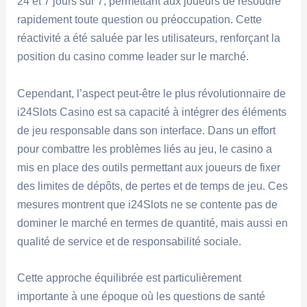
24 et 7 jours sur 7, permettant aux joueurs de résoudre
rapidement toute question ou préoccupation. Cette
réactivité a été saluée par les utilisateurs, renforçant la
position du casino comme leader sur le marché.
Cependant, l’aspect peut-être le plus révolutionnaire de
i24Slots Casino est sa capacité à intégrer des éléments
de jeu responsable dans son interface. Dans un effort
pour combattre les problèmes liés au jeu, le casino a
mis en place des outils permettant aux joueurs de fixer
des limites de dépôts, de pertes et de temps de jeu. Ces
mesures montrent que i24Slots ne se contente pas de
dominer le marché en termes de quantité, mais aussi en
qualité de service et de responsabilité sociale.
Cette approche équilibrée est particulièrement
importante à une époque où les questions de santé