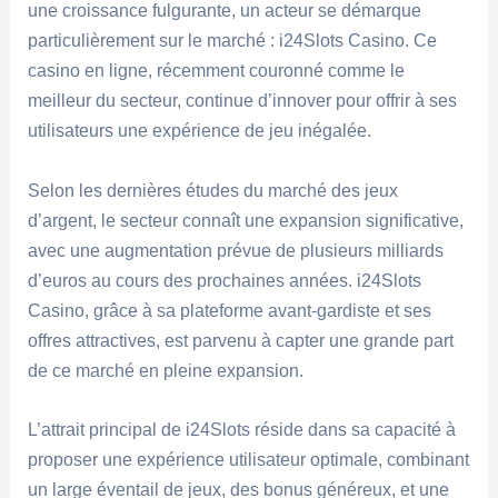
une croissance fulgurante, un acteur se démarque
particulièrement sur le marché : i24Slots Casino. Ce
casino en ligne, récemment couronné comme le
meilleur du secteur, continue d’innover pour offrir à ses
utilisateurs une expérience de jeu inégalée.
Selon les dernières études du marché des jeux
d’argent, le secteur connaît une expansion significative,
avec une augmentation prévue de plusieurs milliards
d’euros au cours des prochaines années. i24Slots
Casino, grâce à sa plateforme avant-gardiste et ses
offres attractives, est parvenu à capter une grande part
de ce marché en pleine expansion.
L’attrait principal de i24Slots réside dans sa capacité à
proposer une expérience utilisateur optimale, combinant
un large éventail de jeux, des bonus généreux, et une