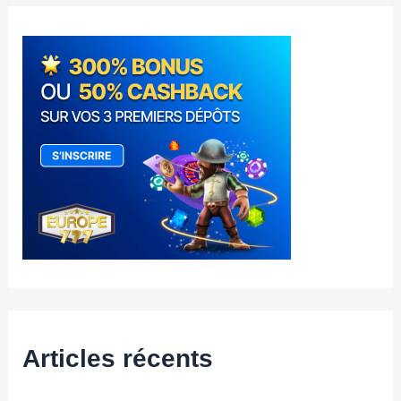
r
c
h
e
r
:
Articles récents