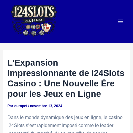
Aller
au
contenu
Mai
Men
L’Expansion
Impressionnante de i24Slots
Casino : Une Nouvelle Ère
pour les Jeux en Ligne
Par
europef
/
novembre 13, 2024
Dans le monde dynamique des jeux en ligne, le casino
i24Slots s’est rapidement imposé comme le leader