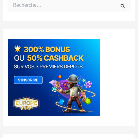
R
e
c
h
e
r
c
h
e
r
: