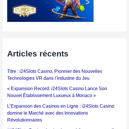
Articles récents
Titre : i24Slots Casino, Pionnier des Nouvelles
Technologies VR dans l’Industrie du Jeu
« Expansion Record: i24Slots Casino Lance Son
Nouvel Établissement Luxueux à Monaco »
L’Expansion des Casinos en Ligne : i24Slots Casino
domine le Marché avec des Innovations
Révolutionnaires