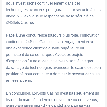
nous investissons continuellement dans des
technologies avancées pour garantir leur sécurité à tous
niveaux », explique le responsable de la sécurité de
i24Slots Casino.
Face à une concurrence toujours plus forte, l’innovation
continue d’i24Slots Casino et son engagement envers
une expérience client de qualité supérieure lui
permettent de se démarquer. Avec des projets
d’expansion future et des initiatives visant à intégrer
davantage de technologies avancées, le casino est bien
positionné pour continuer à dominer le secteur dans les
années à venir.
En conclusion, i24Slots Casino n’est pas seulement un
leader du marché en termes de volume ou de revenus,
mais c’est aussi une véritable référence en termes