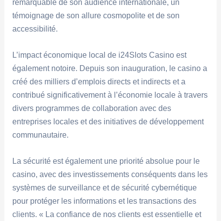
remarquable de son audience internationale, un
témoignage de son allure cosmopolite et de son
accessibilité.
L’impact économique local de i24Slots Casino est
également notoire. Depuis son inauguration, le casino a
créé des milliers d’emplois directs et indirects et a
contribué significativement à l’économie locale à travers
divers programmes de collaboration avec des
entreprises locales et des initiatives de développement
communautaire.
La sécurité est également une priorité absolue pour le
casino, avec des investissements conséquents dans les
systèmes de surveillance et de sécurité cybernétique
pour protéger les informations et les transactions des
clients. « La confiance de nos clients est essentielle et