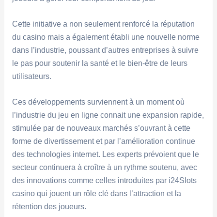
Cette initiative a non seulement renforcé la réputation
du casino mais a également établi une nouvelle norme
dans l’industrie, poussant d’autres entreprises à suivre
le pas pour soutenir la santé et le bien-être de leurs
utilisateurs.
Ces développements surviennent à un moment où
l’industrie du jeu en ligne connait une expansion rapide,
stimulée par de nouveaux marchés s’ouvrant à cette
forme de divertissement et par l’amélioration continue
des technologies internet. Les experts prévoient que le
secteur continuera à croître à un rythme soutenu, avec
des innovations comme celles introduites par i24Slots
casino qui jouent un rôle clé dans l’attraction et la
rétention des joueurs.