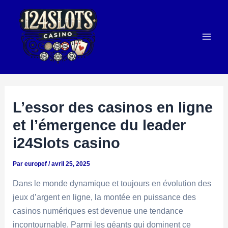
Aller
au
contenu
Mai
Men
L’essor des casinos en ligne
et l’émergence du leader
i24Slots casino
Par
europef
/
avril 25, 2025
Dans le monde dynamique et toujours en évolution des
jeux d’argent en ligne, la montée en puissance des
casinos numériques est devenue une tendance
incontournable. Parmi les géants qui dominent ce