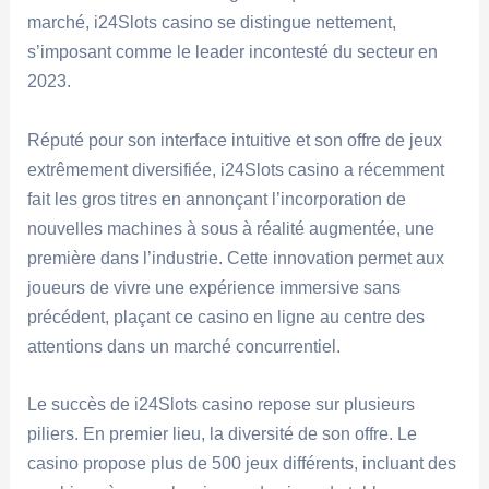
marché, i24Slots casino se distingue nettement,
s’imposant comme le leader incontesté du secteur en
2023.
Réputé pour son interface intuitive et son offre de jeux
extrêmement diversifiée, i24Slots casino a récemment
fait les gros titres en annonçant l’incorporation de
nouvelles machines à sous à réalité augmentée, une
première dans l’industrie. Cette innovation permet aux
joueurs de vivre une expérience immersive sans
précédent, plaçant ce casino en ligne au centre des
attentions dans un marché concurrentiel.
Le succès de i24Slots casino repose sur plusieurs
piliers. En premier lieu, la diversité de son offre. Le
casino propose plus de 500 jeux différents, incluant des