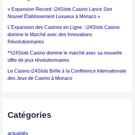
« Expansion Record: i24Slots Casino Lance Son
Nouvel Établissement Luxueux à Monaco »
L’Expansion des Casinos en Ligne : i24Slots Casino
domine le Marché avec des Innovations
Révolutionnaires
**i24Slots Casino domine le marché avec sa nouvelle
offre de jeux révolutionnaires
Le Casino i24Slots Brille à la Conférence Internationale
des Jeux de Casino à Monaco
Catégories
actualités