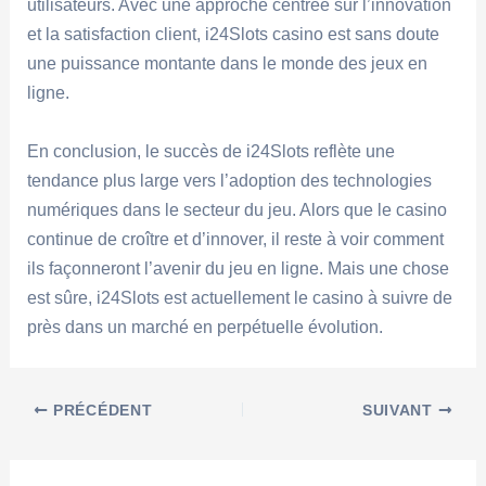
utilisateurs. Avec une approche centrée sur l’innovation
et la satisfaction client, i24Slots casino est sans doute
une puissance montante dans le monde des jeux en
ligne.
En conclusion, le succès de i24Slots reflète une
tendance plus large vers l’adoption des technologies
numériques dans le secteur du jeu. Alors que le casino
continue de croître et d’innover, il reste à voir comment
ils façonneront l’avenir du jeu en ligne. Mais une chose
est sûre, i24Slots est actuellement le casino à suivre de
près dans un marché en perpétuelle évolution.
PRÉCÉDENT
SUIVANT