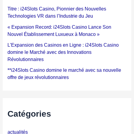
Titre : i24Slots Casino, Pionnier des Nouvelles
Technologies VR dans l’Industrie du Jeu
« Expansion Record: i24Slots Casino Lance Son
Nouvel Établissement Luxueux à Monaco »
L’Expansion des Casinos en Ligne : i24Slots Casino
domine le Marché avec des Innovations
Révolutionnaires
**i24Slots Casino domine le marché avec sa nouvelle
offre de jeux révolutionnaires
Catégories
actualités