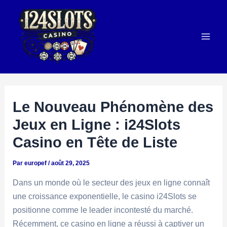
Aller
au
contenu
Mai
Men
Le Nouveau Phénomène des
Jeux en Ligne : i24Slots
Casino en Tête de Liste
Par
europef
/
août 29, 2025
Dans un monde où le secteur des jeux en ligne connaît
une croissance exponentielle, le casino i24Slots se
positionne comme le leader incontesté du marché.
Récemment, ce casino en ligne a réussi à captiver un