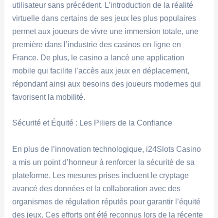
utilisateur sans précédent. L’introduction de la réalité
virtuelle dans certains de ses jeux les plus populaires
permet aux joueurs de vivre une immersion totale, une
première dans l’industrie des casinos en ligne en
France. De plus, le casino a lancé une application
mobile qui facilite l’accès aux jeux en déplacement,
répondant ainsi aux besoins des joueurs modernes qui
favorisent la mobilité.
Sécurité et Équité : Les Piliers de la Confiance
En plus de l’innovation technologique, i24Slots Casino
a mis un point d’honneur à renforcer la sécurité de sa
plateforme. Les mesures prises incluent le cryptage
avancé des données et la collaboration avec des
organismes de régulation réputés pour garantir l’équité
des jeux. Ces efforts ont été reconnus lors de la récente