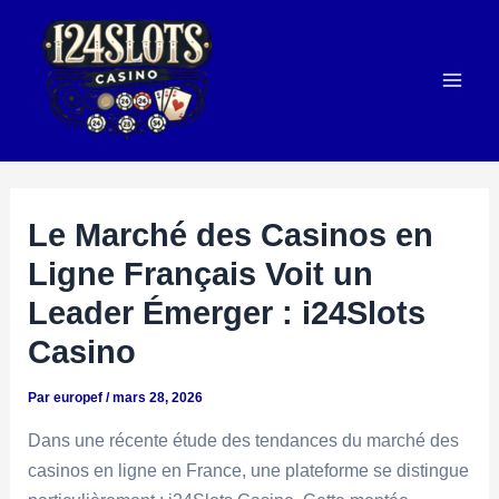
Aller
au
contenu
Mai
Men
Le Marché des Casinos en
Ligne Français Voit un
Leader Émerger : i24Slots
Casino
Par
europef
/
mars 28, 2026
Dans une récente étude des tendances du marché des
casinos en ligne en France, une plateforme se distingue