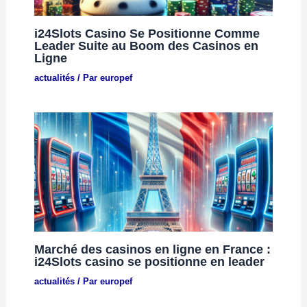
i24Slots Casino Se Positionne Comme
Leader Suite au Boom des Casinos en
Ligne
actualités
/ Par
europef
Marché des casinos en ligne en France :
i24Slots casino se positionne en leader
actualités
/ Par
europef