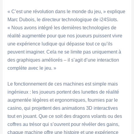
« C’est une révolution dans le monde du jeu, » explique
Marc Dubois, le directeur technologique de i24Slots.
« Nous avons intégré les dernières technologies de
réalité augmentée pour que nos joueurs puissent vivre
une expérience ludique qui dépasse tout ce qu’ils
peuvent imaginer. Cela ne se limite pas uniquement à
des graphiques améliorés – il s’agit d’une interaction
complète avec le jeu. »
Le fonctionnement de ces machines est simple mais
ingénieux : les joueurs portent des lunettes de réalité
augmentée légères et ergonomiques, fournies par le
casino, qui projettent des animations 3D interactives
tout en jouant. Que ce soit des dragons volants ou des
coffres au trésor qui s’ouvrent pour révéler des gains,
chaque machine offre une histoire et une expérience