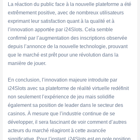
La réaction du public face à la nouvelle plateforme a été
extrêmement positive, avec de nombreux utilisateurs
exprimant leur satisfaction quant à la qualité et à
l’innovation apportée par i24Slots. Cela semble
confirmé par l’augmentation des inscriptions observée
depuis l’annonce de la nouvelle technologie, prouvant
que le marché est prêt pour une révolution dans la
manière de jouer.
En conclusion, l’innovation majeure introduite par
i24Slots avec sa plateforme de réalité virtuelle redéfinit
non seulement l’expérience de jeu mais solidifie
également sa position de leader dans le secteur des
casinos. À mesure que l’industrie continue de se
développer, il sera fascinant de voir comment d’autres
acteurs du marché réagiront à cette avancée
significative. Pour l’instant, i24Slots est en pole position,