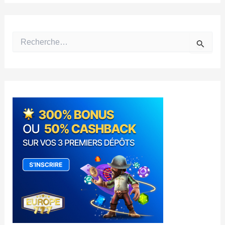
R
e
c
h
e
r
c
h
e
r
: