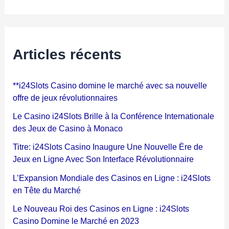
Articles récents
**i24Slots Casino domine le marché avec sa nouvelle
offre de jeux révolutionnaires
Le Casino i24Slots Brille à la Conférence Internationale
des Jeux de Casino à Monaco
Titre: i24Slots Casino Inaugure Une Nouvelle Ère de
Jeux en Ligne Avec Son Interface Révolutionnaire
L’Expansion Mondiale des Casinos en Ligne : i24Slots
en Tête du Marché
Le Nouveau Roi des Casinos en Ligne : i24Slots
Casino Domine le Marché en 2023