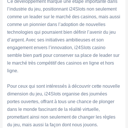
Ce développement marque une étape importante dans
l’industrie du jeu, positionnant i24Slots non seulement
comme un leader sur le marché des casinos, mais aussi
comme un pionnier dans l’adoption de nouvelles
technologies qui pourraient bien définir l’avenir du jeu
d’argent. Avec ses initiatives ambitieuses et son
engagement envers l’innovation, i24Slots casino
semble bien parti pour conserver sa place de leader sur
le marché très compétitif des casinos en ligne et hors
ligne.
Pour ceux qui sont intéressés à découvrir cette nouvelle
dimension du jeu, i24Slots organise des journées
portes ouvertes, offrant à tous une chance de plonger
dans le monde fascinant de la réalité virtuelle,
promettant ainsi non seulement de changer les règles
du jeu, mais aussi la façon dont nous jouons.