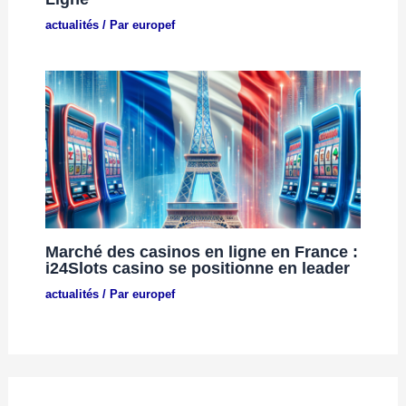
actualités
/ Par
europef
Marché des casinos en ligne en France :
i24Slots casino se positionne en leader
actualités
/ Par
europef