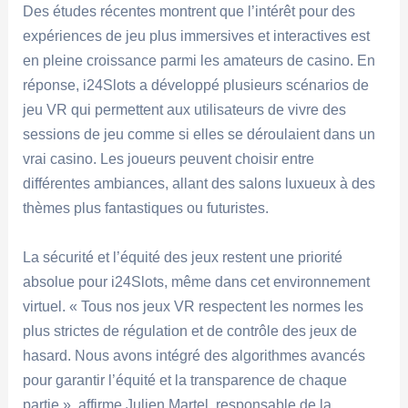
Des études récentes montrent que l’intérêt pour des
expériences de jeu plus immersives et interactives est
en pleine croissance parmi les amateurs de casino. En
réponse, i24Slots a développé plusieurs scénarios de
jeu VR qui permettent aux utilisateurs de vivre des
sessions de jeu comme si elles se déroulaient dans un
vrai casino. Les joueurs peuvent choisir entre
différentes ambiances, allant des salons luxueux à des
thèmes plus fantastiques ou futuristes.
La sécurité et l’équité des jeux restent une priorité
absolue pour i24Slots, même dans cet environnement
virtuel. « Tous nos jeux VR respectent les normes les
plus strictes de régulation et de contrôle des jeux de
hasard. Nous avons intégré des algorithmes avancés
pour garantir l’équité et la transparence de chaque
partie », affirme Julien Martel, responsable de la