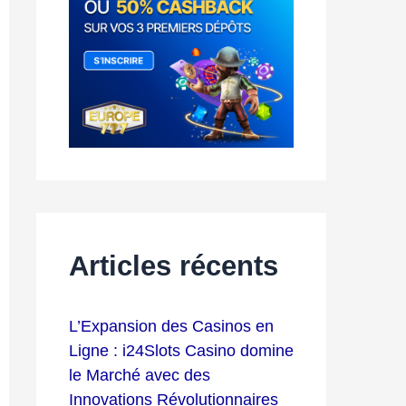
:
Articles récents
L’Expansion des Casinos en
Ligne : i24Slots Casino domine
le Marché avec des
Innovations Révolutionnaires