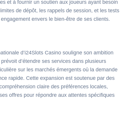
s et à fournir un soutien aux joueurs ayant besoin
imites de dépôt, les rappels de session, et les tests
 engagement envers le bien-être de ses clients.
nationale d’i24Slots Casino souligne son ambition
prévoit d’étendre ses services dans plusieurs
ticulière sur les marchés émergents où la demande
ance rapide. Cette expansion est soutenue par des
compréhension claire des préférences locales,
ses offres pour répondre aux attentes spécifiques