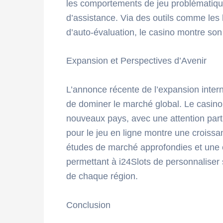
les comportements de jeu problématique
d’assistance. Via des outils comme les l
d’auto-évaluation, le casino montre son
Expansion et Perspectives d’Avenir
L’annonce récente de l’expansion inter
de dominer le marché global. Le casino 
nouveaux pays, avec une attention par
pour le jeu en ligne montre une croiss
études de marché approfondies et une 
permettant à i24Slots de personnaliser 
de chaque région.
Conclusion