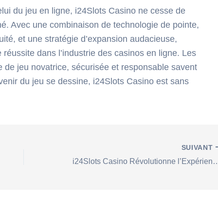
lui du jeu en ligne, i24Slots Casino ne cesse de
ché. Avec une combinaison de technologie de pointe,
uité, et une stratégie d’expansion audacieuse,
éussite dans l’industrie des casinos en ligne. Les
e de jeu novatrice, sécurisée et responsable savent
venir du jeu se dessine, i24Slots Casino est sans
SUIVANT
i24Slots Casino Révolutionne l’Expérience de Jeu en Ligne avec sa Nou