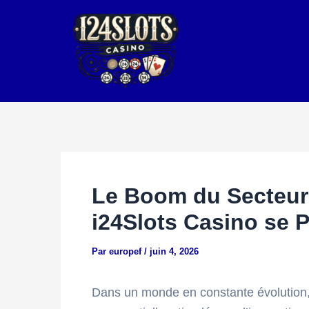
Aller
au
contenu
Le Boom du Secteur 
i24Slots Casino se 
Par
europef
/
juin 4, 2026
Dans un monde en constante évolution, l