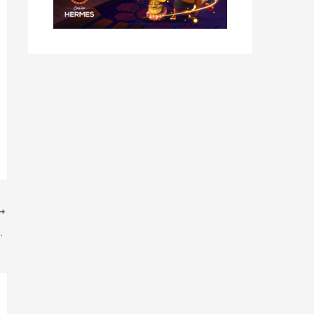
velle Plateforme Interactive