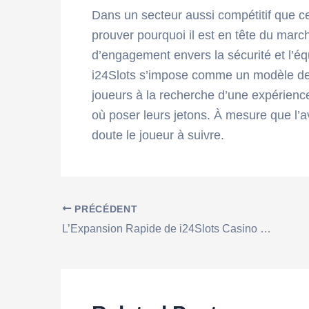
Dans un secteur aussi compétitif que ce
prouver pourquoi il est en tête du mar
d’engagement envers la sécurité et l’éq
i24Slots s’impose comme un modèle de r
joueurs à la recherche d’une expérienc
où poser leurs jetons. À mesure que l’a
doute le joueur à suivre.
PRÉCÉDENT
L’Expansion Rapide de i24Slots Casino dans le Marché des Jeux en Ligne Européen