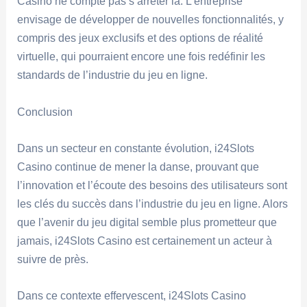
Casino ne compte pas s’arrêter là. L’entreprise
envisage de développer de nouvelles fonctionnalités, y
compris des jeux exclusifs et des options de réalité
virtuelle, qui pourraient encore une fois redéfinir les
standards de l’industrie du jeu en ligne.
Conclusion
Dans un secteur en constante évolution, i24Slots
Casino continue de mener la danse, prouvant que
l’innovation et l’écoute des besoins des utilisateurs sont
les clés du succès dans l’industrie du jeu en ligne. Alors
que l’avenir du jeu digital semble plus prometteur que
jamais, i24Slots Casino est certainement un acteur à
suivre de près.
Dans ce contexte effervescent, i24Slots Casino