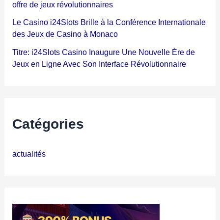
offre de jeux révolutionnaires
Le Casino i24Slots Brille à la Conférence Internationale
des Jeux de Casino à Monaco
Titre: i24Slots Casino Inaugure Une Nouvelle Ère de
Jeux en Ligne Avec Son Interface Révolutionnaire
Catégories
actualités