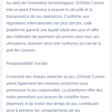
Au-delà de l’innovation technologique, i24Slots Casino
met un point d’honneur à assurer la sécurité et la
transparence de ses opérations. Conforme aux
régulations internationales les plus strictes, cette
plateforme garantit une équité totale des jeux et offre
des méthodes de paiement sécurisées pour tous ses
utilisateurs, assurant ainsi une confiance accrue de la
part des joueurs.
Responsabilité Sociale
Conscient des risques associés au jeu, i24Slots Casino
prend également des mesures proactives pour
promouvoir le jeu responsable. La plateforme offre des
outils permettant aux joueurs de contrôler leurs
dépenses et de limiter leur temps de jeu, contribuant
ainsi à prévenir les comportements de jeu