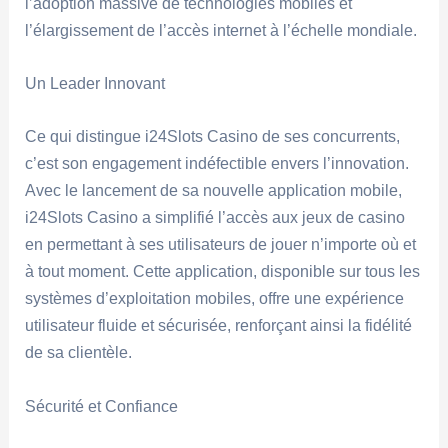
l’adoption massive de technologies mobiles et
l’élargissement de l’accès internet à l’échelle mondiale.
Un Leader Innovant
Ce qui distingue i24Slots Casino de ses concurrents,
c’est son engagement indéfectible envers l’innovation.
Avec le lancement de sa nouvelle application mobile,
i24Slots Casino a simplifié l’accès aux jeux de casino
en permettant à ses utilisateurs de jouer n’importe où et
à tout moment. Cette application, disponible sur tous les
systèmes d’exploitation mobiles, offre une expérience
utilisateur fluide et sécurisée, renforçant ainsi la fidélité
de sa clientèle.
Sécurité et Confiance