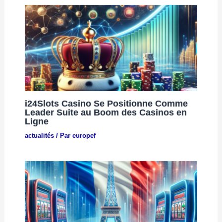
i24Slots Casino Se Positionne Comme
Leader Suite au Boom des Casinos en
Ligne
actualités
/ Par
europef