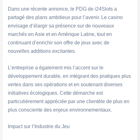
Dans une récente annonce, le PDG de i24Slots a
partagé des plans ambitieux pour l’avenir. Le casino
envisage d’élargir sa présence sur de nouveaux
marchés en Asie et en Amérique Latine, tout en
continuant d’enrichir son offre de jeux avec de
nouvelles additions excitantes.
L’entreprise a également mis l’accent sur le
développement durable, en intégrant des pratiques plus
vertes dans ses opérations et en soutenant diverses
initiatives écologiques. Cette démarche est
particulièrement appréciée par une clientèle de plus en
plus consciente des enjeux environnementaux.
Impact sur l’Industrie du Jeu