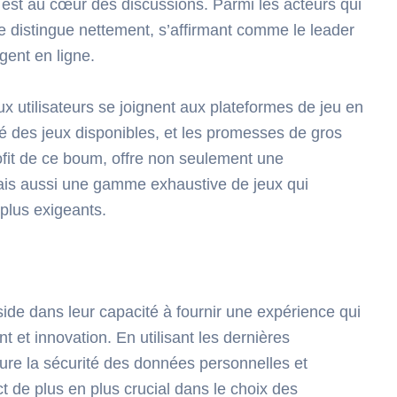
 est au cœur des discussions. Parmi les acteurs qui
 distingue nettement, s’affirmant comme le leader
gent en ligne.
 utilisateurs se joignent aux plateformes de jeu en
été des jeux disponibles, et les promesses de gros
rofit de ce boum, offre non seulement une
mais aussi une gamme exhaustive de jeux qui
plus exigeants.
ide dans leur capacité à fournir une expérience qui
t et innovation. En utilisant les dernières
ure la sécurité des données personnelles et
ct de plus en plus crucial dans le choix des