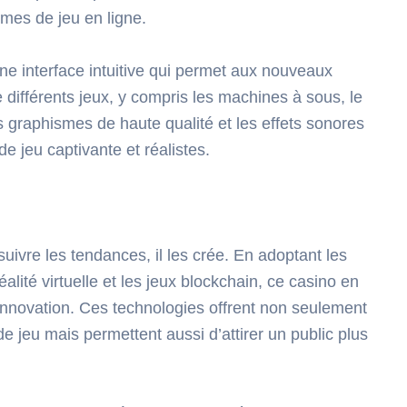
mes de jeu en ligne.
ne interface intuitive qui permet aux nouveaux
e différents jeux, y compris les machines à sous, le
es graphismes de haute qualité et les effets sonores
e jeu captivante et réalistes.
uivre les tendances, il les crée. En adoptant les
alité virtuelle et les jeux blockchain, ce casino en
nnovation. Ces technologies offrent non seulement
e jeu mais permettent aussi d’attirer un public plus