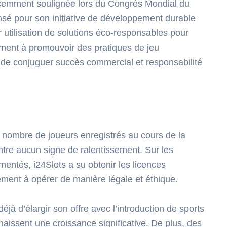
écemment soulignée lors du Congrès Mondial du
sé pour son initiative de développement durable
 utilisation de solutions éco-responsables pour
ement à promouvoir des pratiques de jeu
e de conjuguer succès commercial et responsabilité
ombre de joueurs enregistrés au cours de la
tre aucun signe de ralentissement. Sur les
mentés, i24Slots a su obtenir les licences
ment à opérer de manière légale et éthique.
éjà d’élargir son offre avec l’introduction de sports
nnaissent une croissance significative. De plus, des