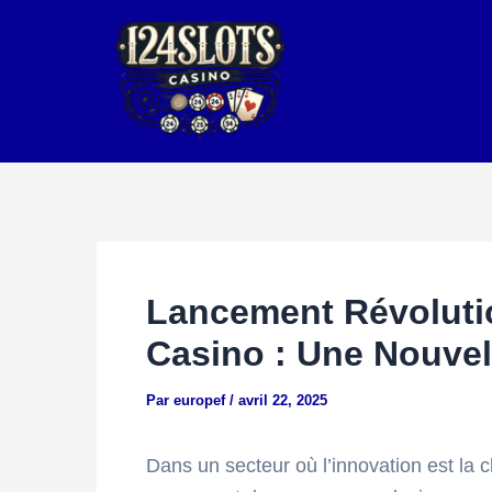
Aller
au
contenu
Lancement Révolutio
Casino : Une Nouvel
Par
europef
/
avril 22, 2025
Dans un secteur où l’innovation est la c