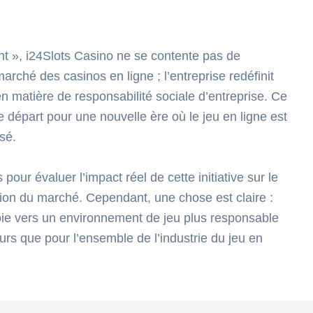
 », i24Slots Casino ne se contente pas de
marché des casinos en ligne ; l’entreprise redéfinit
en matière de responsabilité sociale d’entreprise. Ce
e départ pour une nouvelle ère où le jeu en ligne est
isé.
our évaluer l’impact réel de cette initiative sur le
ion du marché. Cependant, une chose est claire :
voie vers un environnement de jeu plus responsable
eurs que pour l’ensemble de l’industrie du jeu en