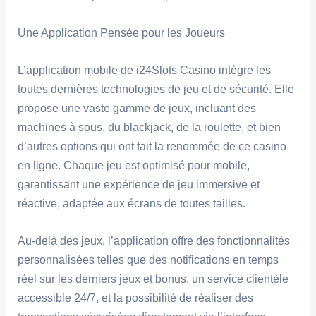
Une Application Pensée pour les Joueurs
L’application mobile de i24Slots Casino intègre les
toutes dernières technologies de jeu et de sécurité. Elle
propose une vaste gamme de jeux, incluant des
machines à sous, du blackjack, de la roulette, et bien
d’autres options qui ont fait la renommée de ce casino
en ligne. Chaque jeu est optimisé pour mobile,
garantissant une expérience de jeu immersive et
réactive, adaptée aux écrans de toutes tailles.
Au-delà des jeux, l’application offre des fonctionnalités
personnalisées telles que des notifications en temps
réel sur les derniers jeux et bonus, un service clientèle
accessible 24/7, et la possibilité de réaliser des