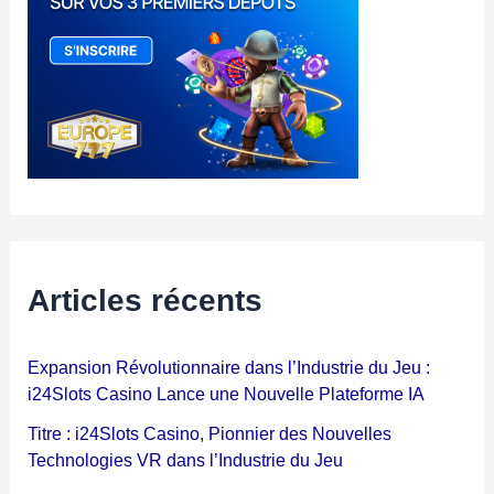
:
Articles récents
Expansion Révolutionnaire dans l’Industrie du Jeu :
i24Slots Casino Lance une Nouvelle Plateforme IA
Titre : i24Slots Casino, Pionnier des Nouvelles
Technologies VR dans l’Industrie du Jeu