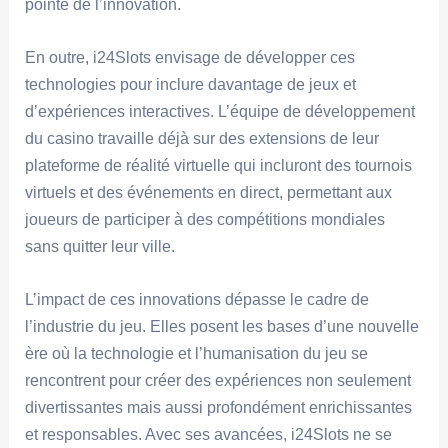
pointe de l’innovation.
En outre, i24Slots envisage de développer ces
technologies pour inclure davantage de jeux et
d’expériences interactives. L’équipe de développement
du casino travaille déjà sur des extensions de leur
plateforme de réalité virtuelle qui incluront des tournois
virtuels et des événements en direct, permettant aux
joueurs de participer à des compétitions mondiales
sans quitter leur ville.
L’impact de ces innovations dépasse le cadre de
l’industrie du jeu. Elles posent les bases d’une nouvelle
ère où la technologie et l’humanisation du jeu se
rencontrent pour créer des expériences non seulement
divertissantes mais aussi profondément enrichissantes
et responsables. Avec ses avancées, i24Slots ne se