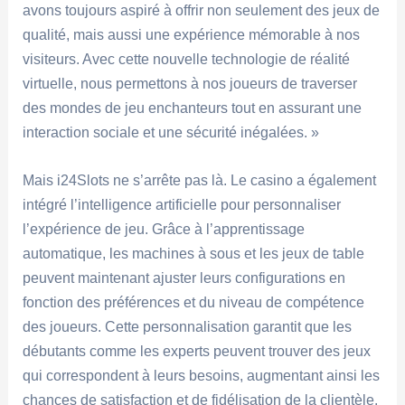
avons toujours aspiré à offrir non seulement des jeux de
qualité, mais aussi une expérience mémorable à nos
visiteurs. Avec cette nouvelle technologie de réalité
virtuelle, nous permettons à nos joueurs de traverser
des mondes de jeu enchanteurs tout en assurant une
interaction sociale et une sécurité inégalées. »
Mais i24Slots ne s’arrête pas là. Le casino a également
intégré l’intelligence artificielle pour personnaliser
l’expérience de jeu. Grâce à l’apprentissage
automatique, les machines à sous et les jeux de table
peuvent maintenant ajuster leurs configurations en
fonction des préférences et du niveau de compétence
des joueurs. Cette personnalisation garantit que les
débutants comme les experts peuvent trouver des jeux
qui correspondent à leurs besoins, augmentant ainsi les
chances de satisfaction et de fidélisation de la clientèle.