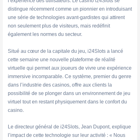
l’expérience des utilisateurs. Le casino i24Slots se
distingue récemment comme un pionnier en introduisant
une série de technologies avant-gardistes qui attirent
non seulement plus de visiteurs, mais redéfinit
également les normes du secteur.
Situé au cœur de la capitale du jeu, i24Slots a lancé
cette semaine une nouvelle plateforme de réalité
virtuelle qui permet aux joueurs de vivre une expérience
immersive incomparable. Ce système, premier du genre
dans l’industrie des casinos, offre aux clients la
possibilité de se plonger dans un environnement de jeu
virtuel tout en restant physiquement dans le confort du
casino.
Le directeur général de i24Slots, Jean Dupont, explique
l’impact de cette technologie sur leur activité : « Nous