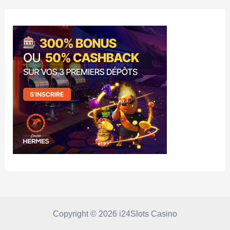
Copyright © 2026 i24Slots Casino