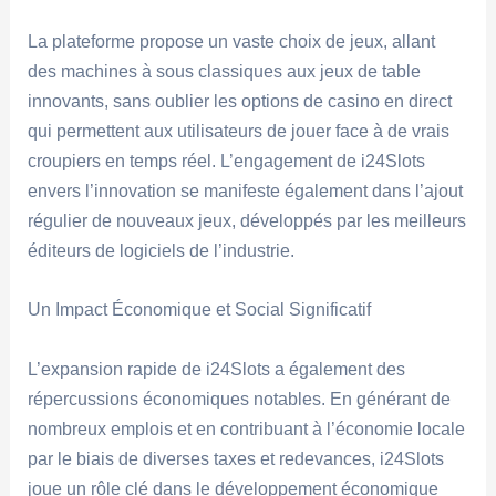
La plateforme propose un vaste choix de jeux, allant
des machines à sous classiques aux jeux de table
innovants, sans oublier les options de casino en direct
qui permettent aux utilisateurs de jouer face à de vrais
croupiers en temps réel. L’engagement de i24Slots
envers l’innovation se manifeste également dans l’ajout
régulier de nouveaux jeux, développés par les meilleurs
éditeurs de logiciels de l’industrie.
Un Impact Économique et Social Significatif
L’expansion rapide de i24Slots a également des
répercussions économiques notables. En générant de
nombreux emplois et en contribuant à l’économie locale
par le biais de diverses taxes et redevances, i24Slots
joue un rôle clé dans le développement économique