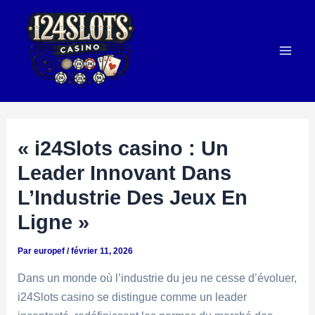
Aller
au
contenu
Mai
Men
« i24Slots casino : Un
Leader Innovant Dans
L’Industrie Des Jeux En
Ligne »
Par
europef
/
février 11, 2026
Dans un monde où l’industrie du jeu ne cesse d’évoluer,
i24Slots casino se distingue comme un leader