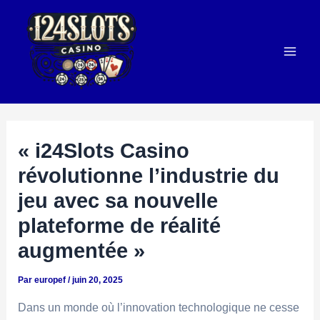
Aller
au
contenu
Mai
Men
« i24Slots Casino
révolutionne l’industrie du
jeu avec sa nouvelle
plateforme de réalité
augmentée »
Par
europef
/
juin 20, 2025
Dans un monde où l’innovation technologique ne cesse