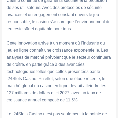
Casino continue de garantir la sécurité et la protection
de ses utilisateurs. Avec des protocoles de sécurité
avancés et un engagement constant envers le jeu
responsable, le casino s’assure que l’environnement de
jeu reste sûr et équitable pour tous.
Cette innovation arrive à un moment où l’industrie du
jeu en ligne connaît une croissance exponentielle. Les
analyses de marché prévoient que le secteur continuera
de croître, en partie grâce à des avancées
technologiques telles que celles présentées par le
i24Slots Casino. En effet, selon une étude récente, le
marché global du casino en ligne devrait atteindre les
127 milliards de dollars d’ici 2027, avec un taux de
croissance annuel composé de 11.5%.
Le i24Slots Casino n’est pas seulement à la pointe de