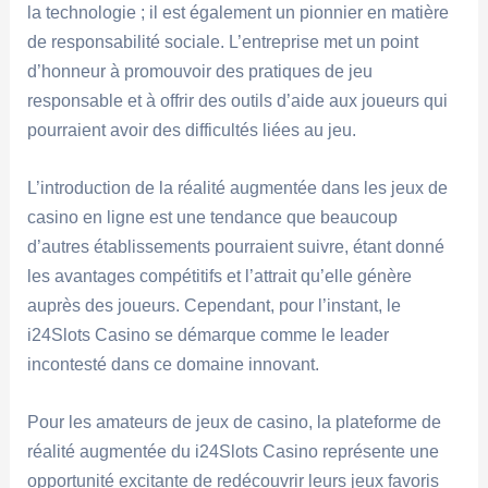
la technologie ; il est également un pionnier en matière
de responsabilité sociale. L’entreprise met un point
d’honneur à promouvoir des pratiques de jeu
responsable et à offrir des outils d’aide aux joueurs qui
pourraient avoir des difficultés liées au jeu.
L’introduction de la réalité augmentée dans les jeux de
casino en ligne est une tendance que beaucoup
d’autres établissements pourraient suivre, étant donné
les avantages compétitifs et l’attrait qu’elle génère
auprès des joueurs. Cependant, pour l’instant, le
i24Slots Casino se démarque comme le leader
incontesté dans ce domaine innovant.
Pour les amateurs de jeux de casino, la plateforme de
réalité augmentée du i24Slots Casino représente une
opportunité excitante de redécouvrir leurs jeux favoris