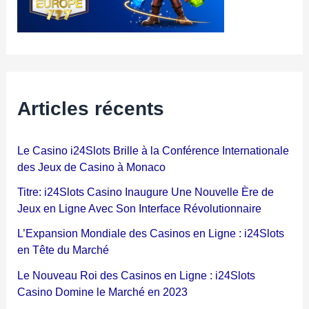
Articles récents
Le Casino i24Slots Brille à la Conférence Internationale
des Jeux de Casino à Monaco
Titre: i24Slots Casino Inaugure Une Nouvelle Ère de
Jeux en Ligne Avec Son Interface Révolutionnaire
L’Expansion Mondiale des Casinos en Ligne : i24Slots
en Tête du Marché
Le Nouveau Roi des Casinos en Ligne : i24Slots
Casino Domine le Marché en 2023