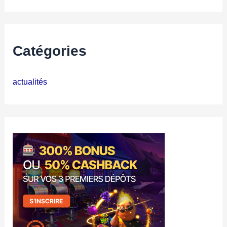
Catégories
actualités