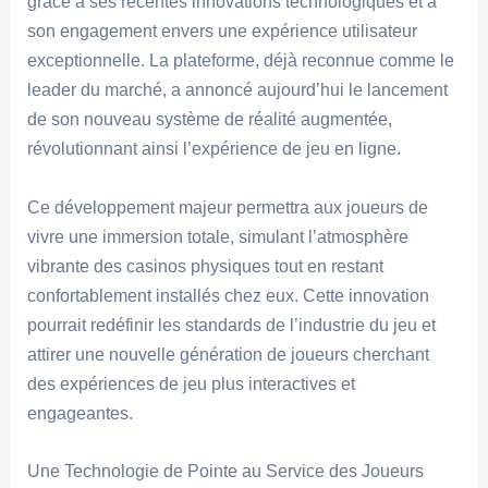
grâce à ses récentes innovations technologiques et à
son engagement envers une expérience utilisateur
exceptionnelle. La plateforme, déjà reconnue comme le
leader du marché, a annoncé aujourd’hui le lancement
de son nouveau système de réalité augmentée,
révolutionnant ainsi l’expérience de jeu en ligne.
Ce développement majeur permettra aux joueurs de
vivre une immersion totale, simulant l’atmosphère
vibrante des casinos physiques tout en restant
confortablement installés chez eux. Cette innovation
pourrait redéfinir les standards de l’industrie du jeu et
attirer une nouvelle génération de joueurs cherchant
des expériences de jeu plus interactives et
engageantes.
Une Technologie de Pointe au Service des Joueurs