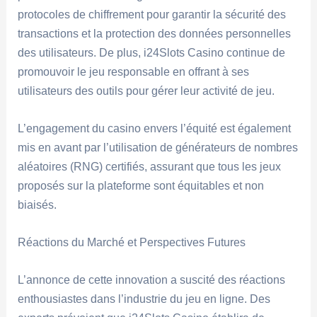
protocoles de chiffrement pour garantir la sécurité des
transactions et la protection des données personnelles
des utilisateurs. De plus, i24Slots Casino continue de
promouvoir le jeu responsable en offrant à ses
utilisateurs des outils pour gérer leur activité de jeu.
L’engagement du casino envers l’équité est également
mis en avant par l’utilisation de générateurs de nombres
aléatoires (RNG) certifiés, assurant que tous les jeux
proposés sur la plateforme sont équitables et non
biaisés.
Réactions du Marché et Perspectives Futures
L’annonce de cette innovation a suscité des réactions
enthousiastes dans l’industrie du jeu en ligne. Des