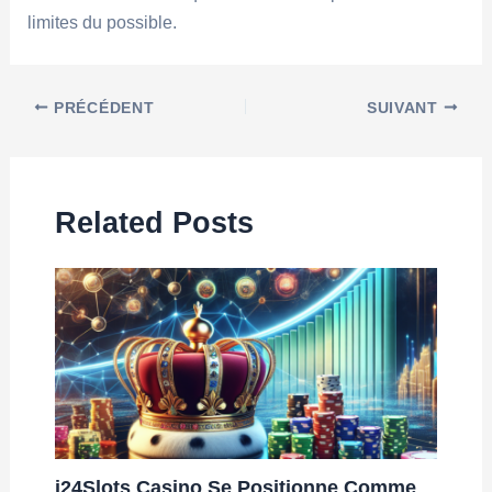
limites du possible.
PRÉCÉDENT
SUIVANT
Related Posts
i24Slots Casino Se Positionne Comme