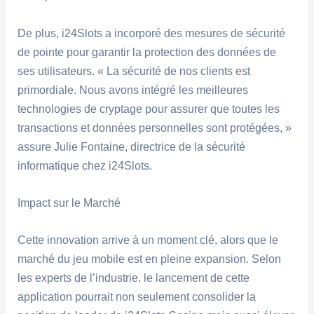
De plus, i24Slots a incorporé des mesures de sécurité
de pointe pour garantir la protection des données de
ses utilisateurs. « La sécurité de nos clients est
primordiale. Nous avons intégré les meilleures
technologies de cryptage pour assurer que toutes les
transactions et données personnelles sont protégées, »
assure Julie Fontaine, directrice de la sécurité
informatique chez i24Slots.
Impact sur le Marché
Cette innovation arrive à un moment clé, alors que le
marché du jeu mobile est en pleine expansion. Selon
les experts de l’industrie, le lancement de cette
application pourrait non seulement consolider la