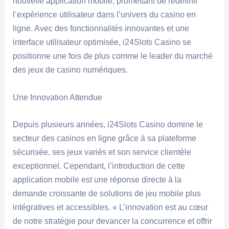
nouvelle application mobile, promettant de redéfinir
l’expérience utilisateur dans l’univers du casino en
ligne. Avec des fonctionnalités innovantes et une
interface utilisateur optimisée, i24Slots Casino se
positionne une fois de plus comme le leader du marché
des jeux de casino numériques.
Une Innovation Attendue
Depuis plusieurs années, i24Slots Casino domine le
secteur des casinos en ligne grâce à sa plateforme
sécurisée, ses jeux variés et son service clientèle
exceptionnel. Cependant, l’introduction de cette
application mobile est une réponse directe à la
demande croissante de solutions de jeu mobile plus
intégratives et accessibles. « L’innovation est au cœur
de notre stratégie pour devancer la concurrence et offrir