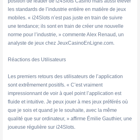
position de leader de i24Slots Casino mais aussi élever
les standards de l’industrie entière en matière de jeux
mobiles. « i24Slots n’est pas juste en train de suivre
une tendance; ils sont en train de créer une nouvelle
norme pour l’industrie, » commente Alex Renaud, un
analyste de jeux chez JeuxCasinoEnLigne.com.
Réactions des Utilisateurs
Les premiers retours des utilisateurs de l’application
sont extrêmement positifs. « C’est vraiment
impressionnant de voir à quel point l’application est
fluide et intuitive. Je peux jouer à mes jeux préférés où
que je sois et quand je le souhaite, avec la même
qualité que sur ordinateur, » affirme Émilie Gauthier, une
joueuse régulière sur i24Slots.