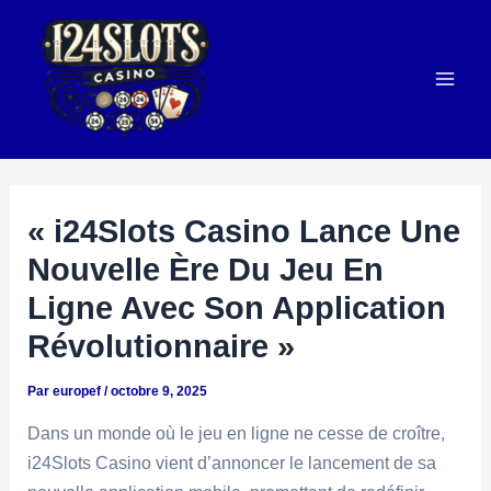
Aller
au
contenu
Mai
Men
« i24Slots Casino Lance Une
Nouvelle Ère Du Jeu En
Ligne Avec Son Application
Révolutionnaire »
Par
europef
/
octobre 9, 2025
Dans un monde où le jeu en ligne ne cesse de croître,
i24Slots Casino vient d’annoncer le lancement de sa