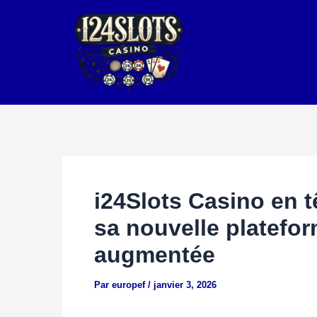
Aller
au
contenu
i24Slots Casino en t
sa nouvelle platefor
augmentée
Par
europef
/
janvier 3, 2026