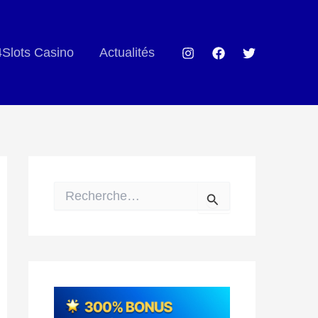
4Slots Casino
Actualités
R
e
c
h
e
r
c
h
e
r