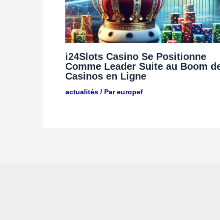
i24Slots Casino Se Positionne
Comme Leader Suite au Boom d
Casinos en Ligne
actualités
/ Par
europef