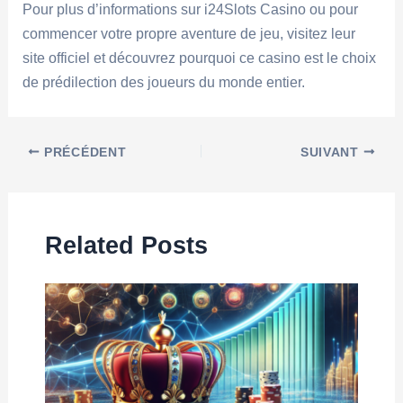
Pour plus d’informations sur i24Slots Casino ou pour
commencer votre propre aventure de jeu, visitez leur
site officiel et découvrez pourquoi ce casino est le choix
de prédilection des joueurs du monde entier.
PRÉCÉDENT
SUIVANT
Related Posts