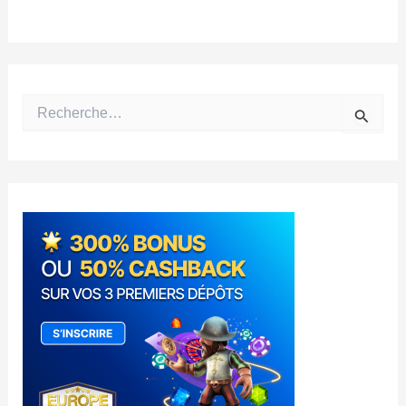
R
e
c
h
e
r
c
h
e
r
: