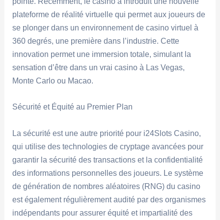
pointe. Récemment, le casino a introduit une nouvelle
plateforme de réalité virtuelle qui permet aux joueurs de
se plonger dans un environnement de casino virtuel à
360 degrés, une première dans l’industrie. Cette
innovation permet une immersion totale, simulant la
sensation d’être dans un vrai casino à Las Vegas,
Monte Carlo ou Macao.
Sécurité et Équité au Premier Plan
La sécurité est une autre priorité pour i24Slots Casino,
qui utilise des technologies de cryptage avancées pour
garantir la sécurité des transactions et la confidentialité
des informations personnelles des joueurs. Le système
de génération de nombres aléatoires (RNG) du casino
est également régulièrement audité par des organismes
indépendants pour assurer équité et impartialité des