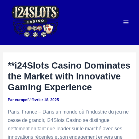
Aller
au
contenu
Mai
Men
**i24Slots Casino Dominates
the Market with Innovative
Gaming Experience
Par
europef
/
février 18, 2025
Paris, France – Dans un monde où l’industrie du jeu ne
cesse de grandir, i24Slots Casino se distingue
nettement en tant que leader sur le marché avec ses
innovations récentes et son engagement envers une