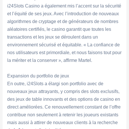
i24Slots Casino a également mis l’accent sur la sécurité
et l’équité de ses jeux. Avec l’introduction de nouveaux
algorithmes de cryptage et de générateurs de nombres
aléatoires certifiés, le casino garantit que toutes les
transactions et les jeux se déroulent dans un
environnement sécurisé et équitable. « La confiance de
nos utilisateurs est primordiale, et nous faisons tout pour
la mériter et la conserver », affirme Martel.
Expansion du portfolio de jeux
En outre, i24Slots a élargi son portfolio avec de
nouveaux jeux attrayants, y compris des slots exclusifs,
des jeux de table innovants et des options de casino en
direct améliorées. Ce renouvellement constant de l’offre
contribue non seulement à retenir les joueurs existants
mais aussi à attirer de nouveaux clients à la recherche