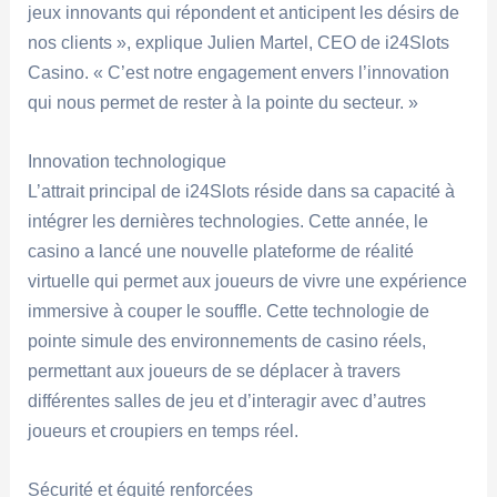
jeux innovants qui répondent et anticipent les désirs de
nos clients », explique Julien Martel, CEO de i24Slots
Casino. « C’est notre engagement envers l’innovation
qui nous permet de rester à la pointe du secteur. »
Innovation technologique
L’attrait principal de i24Slots réside dans sa capacité à
intégrer les dernières technologies. Cette année, le
casino a lancé une nouvelle plateforme de réalité
virtuelle qui permet aux joueurs de vivre une expérience
immersive à couper le souffle. Cette technologie de
pointe simule des environnements de casino réels,
permettant aux joueurs de se déplacer à travers
différentes salles de jeu et d’interagir avec d’autres
joueurs et croupiers en temps réel.
Sécurité et équité renforcées