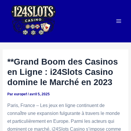
Aller
au
contenu
Mai
Men
**Grand Boom des Casinos
en Ligne : i24Slots Casino
domine le Marché en 2023
Par
europef
/
avril 5, 2025
Paris, France – Les jeux en ligne continuent de
connaître une expansion fulgurante à travers le monde
et particulièrement en Europe. Parmi les acteurs qui
dominent ce marché, i24Slots Casino s’impose comme