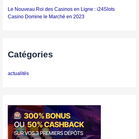
Le Nouveau Roi des Casinos en Ligne : i24Slots
Casino Domine le Marché en 2023
Catégories
actualités