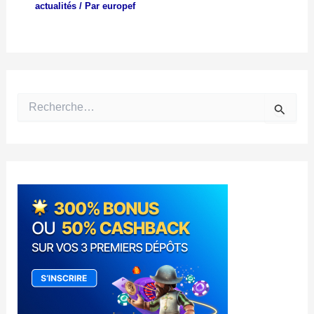
actualités
/ Par
europef
R
e
c
h
e
r
c
h
e
r
: