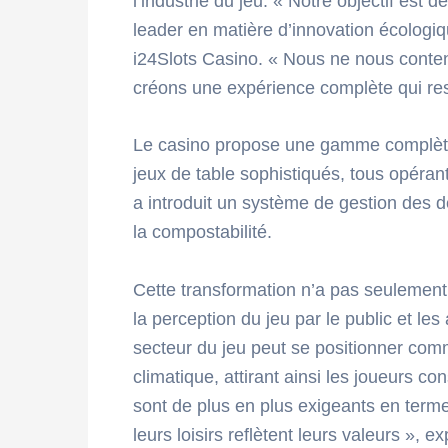
l’industrie du jeu. « Notre objectif est 
leader en matière d’innovation écologi
i24Slots Casino. « Nous ne nous conte
créons une expérience complète qui re
Le casino propose une gamme complète 
jeux de table sophistiqués, tous opéran
a introduit un système de gestion des d
la compostabilité.
Cette transformation n’a pas seulement
la perception du jeu par le public et les
secteur du jeu peut se positionner com
climatique, attirant ainsi les joueurs c
sont de plus en plus exigeants en terme
leurs loisirs reflètent leurs valeurs », 