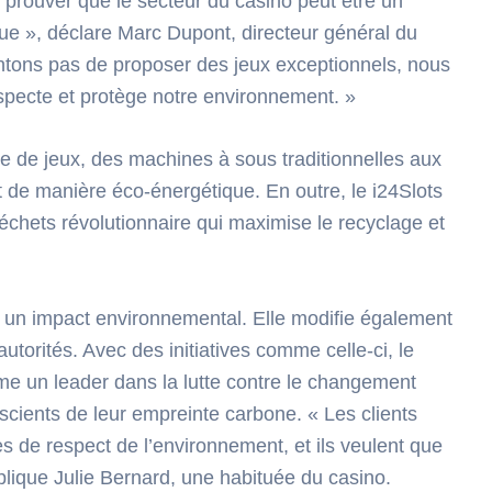
de prouver que le secteur du casino peut être un
que », déclare Marc Dupont, directeur général du
ntons pas de proposer des jeux exceptionnels, nous
specte et protège notre environnement. »
de jeux, des machines à sous traditionnelles aux
t de manière éco-énergétique. En outre, le i24Slots
échets révolutionnaire qui maximise le recyclage et
 un impact environnemental. Elle modifie également
 autorités. Avec des initiatives comme celle-ci, le
me un leader dans la lutte contre le changement
onscients de leur empreinte carbone. « Les clients
s de respect de l’environnement, et ils veulent que
explique Julie Bernard, une habituée du casino.