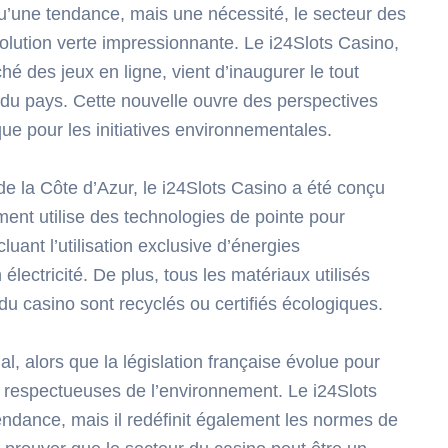
qu’une tendance, mais une nécessité, le secteur des
olution verte impressionnante. Le i24Slots Casino,
 des jeux en ligne, vient d’inaugurer le tout
du pays. Cette nouvelle ouvre des perspectives
 que pour les initiatives environnementales.
de la Côte d’Azur, le i24Slots Casino a été conçu
sement utilise des technologies de pointe pour
uant l’utilisation exclusive d’énergies
lectricité. De plus, tous les matériaux utilisés
u casino sont recyclés ou certifiés écologiques.
al, alors que la législation française évolue pour
 respectueuses de l’environnement. Le i24Slots
endance, mais il redéfinit également les normes de