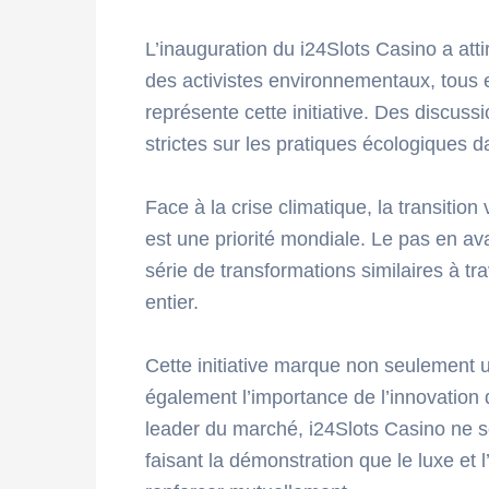
L’inauguration du i24Slots Casino a atti
des activistes environnementaux, tous
représente cette initiative. Des discuss
strictes sur les pratiques écologiques 
Face à la crise climatique, la transitio
est une priorité mondiale. Le pas en ava
série de transformations similaires à t
entier.
Cette initiative marque non seulement u
également l’importance de l’innovation d
leader du marché, i24Slots Casino ne se
faisant la démonstration que le luxe et