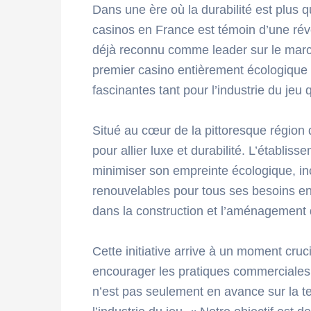
Dans une ère où la durabilité est plus 
casinos en France est témoin d’une rév
déjà reconnu comme leader sur le marché
premier casino entièrement écologique 
fascinantes tant pour l’industrie du jeu
Situé au cœur de la pittoresque région 
pour allier luxe et durabilité. L’établis
minimiser son empreinte écologique, incl
renouvelables pour tous ses besoins en é
dans la construction et l’aménagement d
Cette initiative arrive à un moment cruci
encourager les pratiques commerciales
n’est pas seulement en avance sur la t